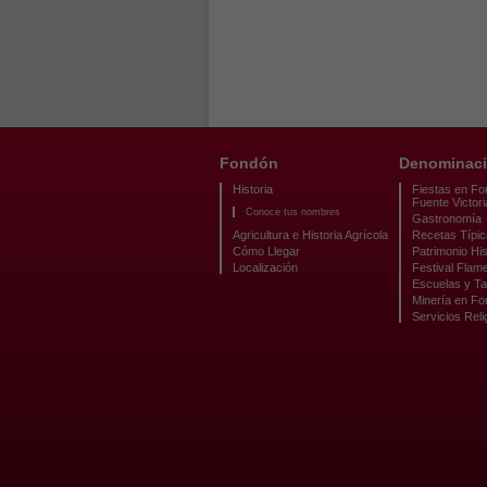
Fondón
Denominaci
Historia
Fiestas en Fo
Fuente Victori
Conoce tus nombres
Gastronomía
Agricultura e Historia Agrícola
Recetas Típi
Cómo Llegar
Patrimonio His
Localización
Festival Flam
Escuelas y Ta
Minería en F
Servicios Reli