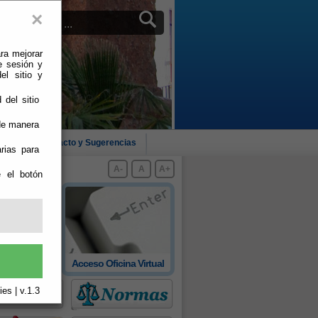
×
ra mejorar
e sesión y
el sitio y
 del sitio
 de manera
cias
Contacto y Sugerencias
rias para
A-
A
A+
e el botón
 oficial de
Acceso Oficina Virtual
rovincia
es | v.1.3