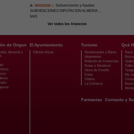
Subvenciones y Ayudas
26/03/2026 ::
SUBVENCIONES DIPUTACION ALMERIA
...
[ver]
Ver todos los Anuncios
ón de Origen
El Ayuntamiento
Turismo
Qué H
ndón, Benecid y
Oficina Virtual
Restaurantes y Bares
Nace u
a
Alojamiento
Busco
Relación de Comercios
Quier
cas
Rutas y Senderos
Fallec
tórico
Vinos de Fondón
Tengo 
enco
Fotos
Me Ju
lleres
Vídeos
Compr
ondón
La Comarca
Busco
giosos
Monta
Farmacias
Contacto y Su