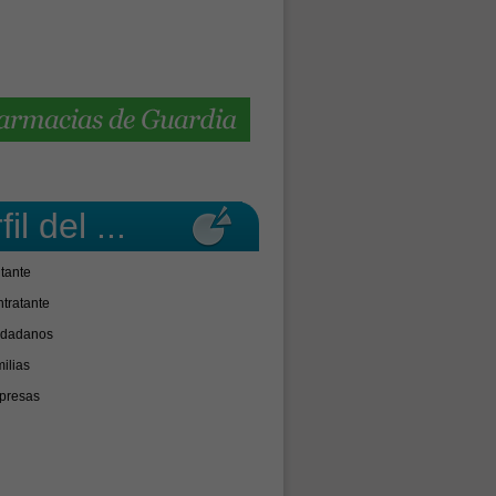
fil del ...
itante
tratante
udadanos
ilias
presas