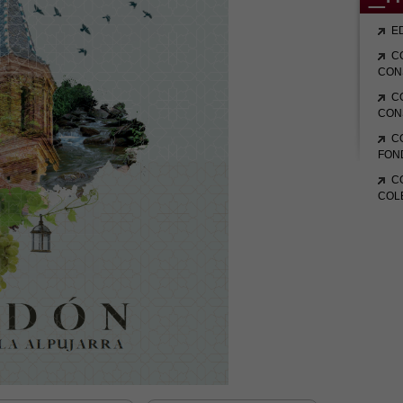
E
C
CON
C
CON
C
FON
C
COL