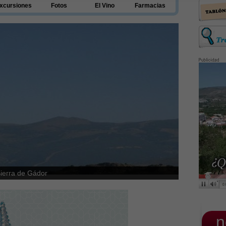
xcursiones
Fotos
El Vino
Farmacias
_n