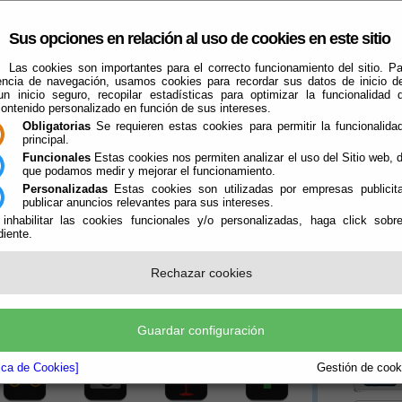
Sus opciones en relación al uso de cookies en este sitio
Las cookies son importantes para el correcto funcionamiento del sitio. Pa
encia de navegación, usamos cookies para recordar sus datos de inicio d
 un inicio seguro, recopilar estadísticas para optimizar la funcionalidad d
contenido personalizado en función de sus intereses.
Obligatorias
Se requieren estas cookies para permitir la funcionalidad
principal.
Funcionales
Estas cookies nos permiten analizar el uso del Sitio web,
que podamos medir y mejorar el funcionamiento.
El Ayuntamiento
Turismo
Qué Hacer Cuando
Guías
Farma
Personalizadas
Estas cookies son utilizadas por empresas publicita
publicar anuncios relevantes para sus intereses.
 inhabilitar las cookies funcionales y/o personalizadas, haga click sobr
iente.
 Fondón ...
Rechazar cookies
Boletín
Guardar configuración
la P
ónde Comer
Videos
La Comarca
P.Histórico
tica de Cookies]
Gestión de cooki