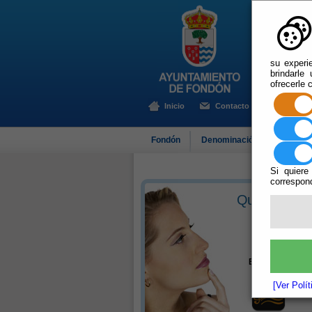
su experi
brindarle
ofrecerle 
Inicio
Contacto
Fondón
Denominación de Origen
Si quiere
correspond
Qué hacer en
El Tiempo
D
[Ver Polí