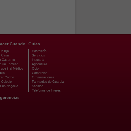
acer Cuando
Guías
n hijo
Hostelería
 Casa
Servicios
o Casarme
Industria
e un Familiar
Agricultura
que ir al Médico
Ocio
bilo
Comercios
ar Coche
Organizaciones
 Colegio
Farmacias de Guardia
r un Negocio
Sanidad
Teléfonos de Interés
gerencias