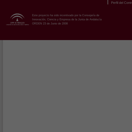
Perfil del Cont
Este proyecto ha sido incentivado por la Consejaría de
Innovación, Ciencia y Empresa de la Junta de Andalucía
ORDEN 23 de Junio de 2008