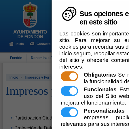
Sus opciones e
en este sitio
Las cookies son importante
sitio. Para mejorar su 
Inicio
Contacto
cookies para recordar sus da
inicio seguro, recopilar esta
Fondón
Denominación de Origen
El Ayuntamiento
Turismo
del sitio y ofrecerle cont
intereses.
Obligatorias
Se r
Inicio
»
Impresos y Formularios
la funcionalidad del
Impresos y Formularios
Funcionales
Esta
uso del Sitio w
mejorar el funcionamiento.
Personalizadas
E
empresas publi
Participación Ciudadana y Servicio de Atención
relevantes para sus interes
Protección de Datos Personales