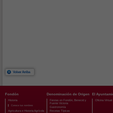
Volver Arriba
Fondón
Denominación de Origen
El Ayuntami
Historia
Fiestas en Fondón, Benecid y
Oficina Virtual
Fuente Victoria
Conoce tus nombres
Gastronomía
Agricultura e Historia Agrícola
Recetas Típicas