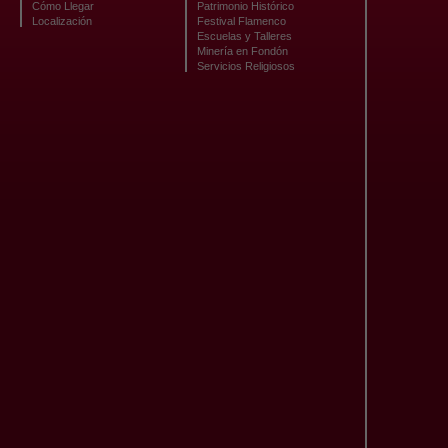
Cómo Llegar
Patrimonio Histórico
Localización
Festival Flamenco
Escuelas y Talleres
Minería en Fondón
Servicios Religiosos