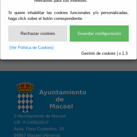
relevantes para sus intereses.
Buscar
Si quiere inhabilitar las cookies funcionales y/o personalizadas,
haga click sobre el botón correspondiente.
Compensación Deudas
Rechazar cookies
Guardar configuración
Solicitud General
[Ver Política de Cookies]
Gestión de cookies | v.1.3
© Ayuntamiento de Macael
CIF: P-0406200-F
Avda. Paco Cosentino, 33
04867 Macael (Almería)