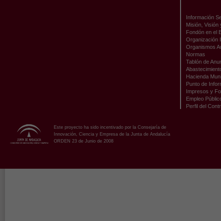
Información Se
Misión, Visión
Fondón en el 
Organización I
Organismos A
Normas
Tablón de Anu
Abastecimient
Hacienda Muni
Punto de Infor
Impresos y Fo
Empleo Públic
Perfil del Cont
Este proyecto ha sido incentivado por la Consejaría de
Innovación, Ciencia y Empresa de la Junta de Andalucía
ORDEN 23 de Junio de 2008