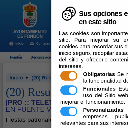
Sus opciones e
en este sitio
Las cookies son importante
sitio. Para mejorar su 
Inicio
Contacto
cookies para recordar sus da
inicio seguro, recopilar esta
Fondón
Denominación de Origen
El Ayuntamiento
Turismo
del sitio y ofrecerle cont
intereses.
Obligatorias
Se r
Inicio
»
(20) Resultados: Turistas
la funcionalidad del
(20) Resultados: Turistas
Funcionales
Esta
uso del Sitio w
[
PRO :: TELETIPO
mejorar el funcionamiento.
] FIESTAS DE SAN
EN FUENTE VICTORIA
Personalizadas
E
empresas publi
Fiestas patronales sábado 4 de octubre de 
relevantes para sus interes