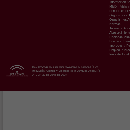
Información Se
Misión, Visión
Fondón en el 
Organización I
Organismos A
Normas
Tablón de Anu
Abastecimient
Hacienda Muni
Punto de Infor
Impresos y Fo
Empleo Públic
Perfil del Cont
Este proyecto ha sido incentivado por la Consejaría de
Innovación, Ciencia y Empresa de la Junta de Andalucía
ORDEN 23 de Junio de 2008