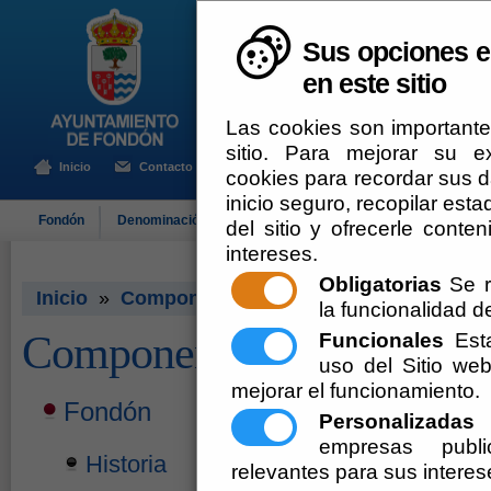
Sus opciones e
en este sitio
Las cookies son importante
sitio. Para mejorar su 
Inicio
Contacto
cookies para recordar sus da
inicio seguro, recopilar esta
Fondón
Denominación de Origen
El Ayuntamiento
Turismo
del sitio y ofrecerle cont
intereses.
Obligatorias
Se r
Inicio
»
Componente mapa web
la funcionalidad del
Componente mapa web
Funcionales
Esta
uso del Sitio w
mejorar el funcionamiento.
Fondón
Personalizadas
E
empresas publi
Historia
relevantes para sus interes