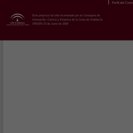
Perfil del Cont
Este proyecto ha sido incentivado por la Consejaría de
Innovación, Ciencia y Empresa de la Junta de Andalucía
ORDEN 23 de Junio de 2008