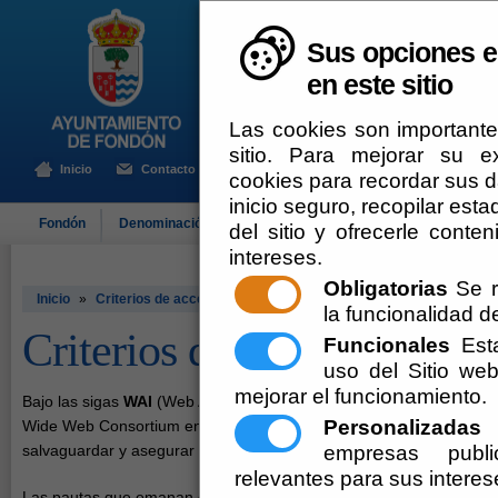
Sus opciones e
en este sitio
Las cookies son importante
sitio. Para mejorar su 
Inicio
Contacto
cookies para recordar sus da
inicio seguro, recopilar esta
Fondón
Denominación de Origen
El Ayuntamiento
Turismo
del sitio y ofrecerle cont
intereses.
Obligatorias
Se r
Inicio
»
Criterios de accesibilidad
la funcionalidad del
Criterios de accesibilidad
Funcionales
Esta
uso del Sitio w
mejorar el funcionamiento.
Bajo las sigas
WAI
(Web Accesibility Initiative) se encuentra la no
Personalizadas
E
Wide Web Consortium en cuanto a accesibilidad y buenas práctic
empresas publi
salvaguardar y asegurar la accesibilidad de los contenidos de la we
relevantes para sus interes
Las pautas que emanan de las Web Content Accessibility Guidelin