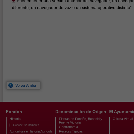
Pueden tener una versión anterior del navegador, un naveg
diferente, un navegador de voz o un sistema operativo distinto”.
Volver Arriba
Fondón
Denominación de Origen
El Ayuntami
Historia
Fiestas en Fondón, Benecid y
Oficina Virtual
Fuente Victoria
Conoce tus nombres
Gastronomía
Agricultura e Historia Agrícola
Recetas Típicas