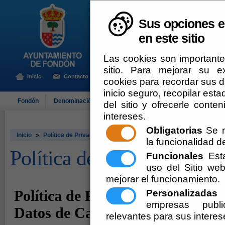
Sus opciones e
en este sitio
Las cookies son importante
sitio. Para mejorar su 
Inicio
Contacto
cookies para recordar sus da
inicio seguro, recopilar esta
Fondón
Denominación de Origen
El Ayuntamiento
Turismo
del sitio y ofrecerle cont
intereses.
Obligatorias
Se r
Inicio
»
Política de Privacidad
la funcionalidad del
Política de Privacidad
Funcionales
Esta
uso del Sitio w
mejorar el funcionamiento.
Personalizadas
E
empresas publi
relevantes para sus interes