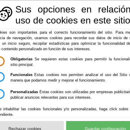
Sus opciones en relación
950128113
|
centralita@macael.es
uso de cookies en este siti
kies son importantes para el correcto funcionamiento del sitio. Para me
ncia de navegación, usamos cookies para recordar sus datos de inicio de 
▼
de Electrónica
Administración-e
Macael
e un inicio seguro, recopilar estadísticas para optimizar la funcionalidad de
e contenido personalizado en función de sus intereses.
Obligatorias
Se requieren estas cookies para permitir la funcional
sitio principal.
idad
Funcionales
Estas cookies nos permiten analizar el uso del Sitio 
manera que podamos medir y mejorar el funcionamiento.
) se encuentra la normativa que emana del World Wide Web Consorti
Personalizadas
Estas cookies son utilizadas por empresas publicitar
publicar anuncios relevantes para sus intereses.
ilidad de los contenidos de la web.
ibility Guidelines datan de mayo de 1999 y de su aplicación más o me
e inhabilitar las cookies funcionales y/o personalizadas, haga click sobre
abla de ellas en estos términos:“Aquellos que no estén familiarizado
ndiente.
neta que muchos usuarios pueden estar operando en contextos muy dif
overse o pueden no ser capaces de procesar algunos tipos de informac
prensión de un texto.
Rechazar cookies
Guardar configuración