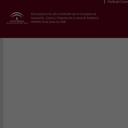
Perfil del Cont
Este proyecto ha sido incentivado por la Consejaría de
Innovación, Ciencia y Empresa de la Junta de Andalucía
ORDEN 23 de Junio de 2008