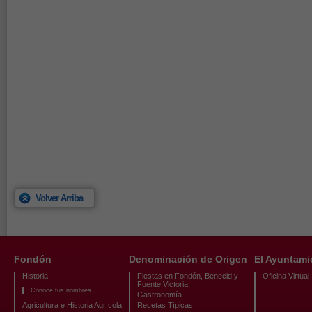
Volver Arriba
Fondón
Denominación de Origen
El Ayuntami
Historia
Fiestas en Fondón, Benecid y
Oficina Virtual
Fuente Victoria
Conoce tus nombres
Gastronomía
Agricultura e Historia Agrícola
Recetas Típicas