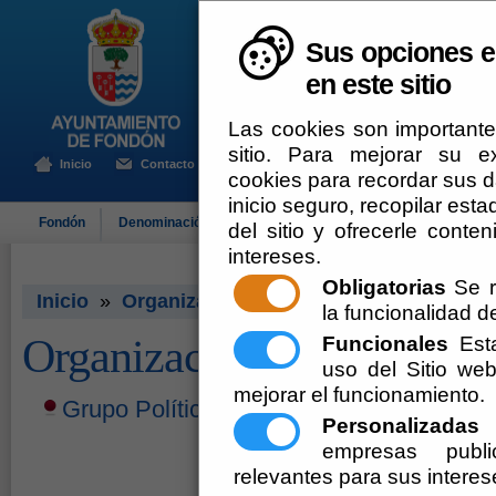
Sus opciones e
en este sitio
Las cookies son importante
sitio. Para mejorar su 
Inicio
Contacto
cookies para recordar sus da
inicio seguro, recopilar esta
Fondón
Denominación de Origen
El Ayuntamiento
Turismo
del sitio y ofrecerle cont
intereses.
Obligatorias
Se r
Inicio
»
Organización Institucional
la funcionalidad del
Organización Institucional
Funcionales
Esta
uso del Sitio w
mejorar el funcionamiento.
Grupo Político de Gobierno en el Ayunt
Personalizadas
E
empresas publi
relevantes para sus interes