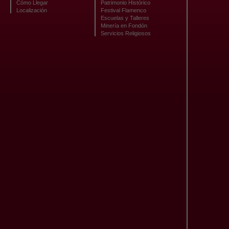
Cómo Llegar
Patrimonio Histórico
Localización
Festival Flamenco
Escuelas y Talleres
Minería en Fondón
Servicios Religiosos