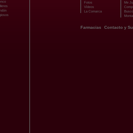
enco
Fotos
Me Ju
lleres
Vídeos
Compr
ondón
La Comarca
Busco
giosos
Monta
Farmacias
Contacto y Su