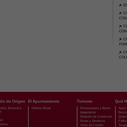
E
C
CON
C
CON
C
FON
C
COL
ón de Origen
El Ayuntamiento
Turismo
Qué H
ndón, Benecid y
Oficina Virtual
Restaurantes y Bares
Nace u
a
Alojamiento
Busco
Relación de Comercios
Quier
cas
Rutas y Senderos
Fallec
tórico
Vinos de Fondón
Tengo 