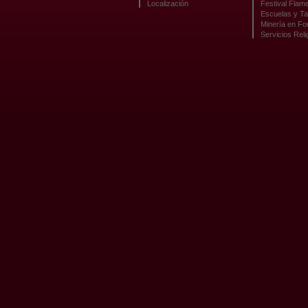
Localización
Festival Flam
Escuelas y Ta
Minería en F
Servicios Reli