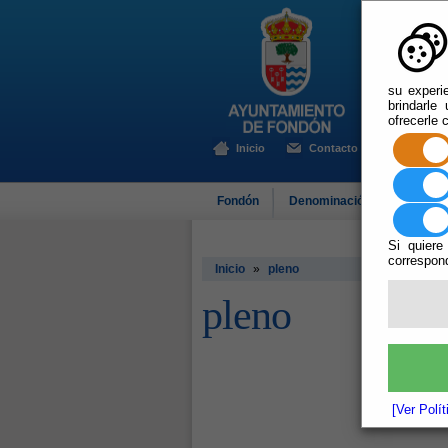
su experi
brindarle
ofrecerle 
Inicio
Contacto
Fondón
Denominación de Origen
Si quiere
correspond
Inicio
»
pleno
pleno
[Ver Polí