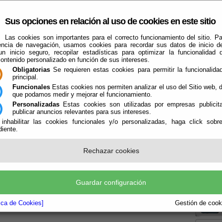
Sus opciones en relación al uso de cookies en este sitio
Las cookies son importantes para el correcto funcionamiento del sitio. Pa
encia de navegación, usamos cookies para recordar sus datos de inicio d
 un inicio seguro, recopilar estadísticas para optimizar la funcionalidad d
contenido personalizado en función de sus intereses.
Obligatorias
Se requieren estas cookies para permitir la funcionalidad
principal.
Funcionales
Estas cookies nos permiten analizar el uso del Sitio web,
que podamos medir y mejorar el funcionamiento.
El Ayuntamiento
Turismo
Qué Hacer Cuando
Guías
Farma
Personalizadas
Estas cookies son utilizadas por empresas publicita
publicar anuncios relevantes para sus intereses.
 inhabilitar las cookies funcionales y/o personalizadas, haga click sobr
iente.
Rechazar cookies
Boletín
Guardar configuración
la P
tica de Cookies]
Gestión de cooki