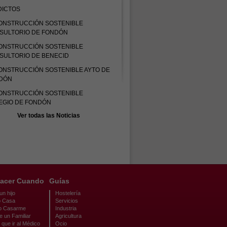
DICTOS
ONSTRUCCIÓN SOSTENIBLE
SULTORIO DE FONDÓN
ONSTRUCCIÓN SOSTENIBLE
SULTORIO DE BENECID
ONSTRUCCIÓN SOSTENIBLE AYTO DE
DÓN
ONSTRUCCIÓN SOSTENIBLE
EGIO DE FONDÓN
Ver todas las Noticias
acer Cuando
Guías
n hijo
Hostelería
 Casa
Servicios
o Casarme
Industria
e un Familiar
Agricultura
que ir al Médico
Ocio