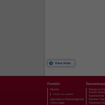
Volver Arriba
Fondón
Denominaci
Historia
Fiestas en Fo
Fuente Victori
Conoce tus nombres
Gastronomía
Agricultura e Historia Agrícola
Recetas Típi
Cómo Llegar
Patrimonio His