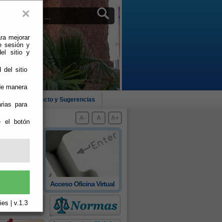
×
ra mejorar
e sesión y
el sitio y
 del sitio
 de manera
cias
Contacto y Sugerencias
rias para
A-
A
A+
e el botón
 oficial de
Acceso Oficina Virtual
rovincia
es | v.1.3