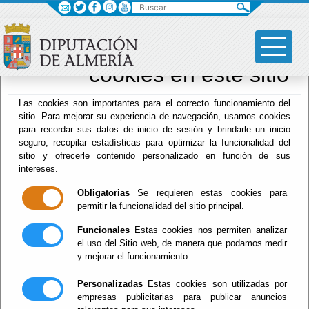
Buscar
×
Sus opciones en
relación al uso de
cookies en este sitio
Archivo Biblioteca
Las cookies son importantes para el correcto funcionamiento del
sitio. Para mejorar su experiencia de navegación, usamos cookies
para recordar sus datos de inicio de sesión y brindarle un inicio
seguro, recopilar estadísticas para optimizar la funcionalidad del
Menú Archivo Biblioteca
sitio y ofrecerle contenido personalizado en función de sus
intereses.
Inicio
-
Archivo Biblioteca
- Enlaces de interés
Obligatorias
Se requieren estas cookies para
Enlaces de
permitir la funcionalidad del sitio principal.
Funcionales
Estas cookies nos permiten analizar
interés
el uso del Sitio web, de manera que podamos medir
y mejorar el funcionamiento.
Personalizadas
Estas cookies son utilizadas por
empresas publicitarias para publicar anuncios