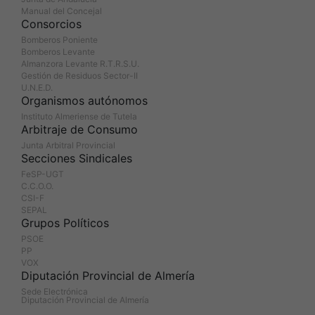
Manual del Concejal
Consorcios
Bomberos Poniente
Bomberos Levante
Almanzora Levante R.T.R.S.U.
Gestión de Residuos Sector-II
U.N.E.D.
Organismos autónomos
Instituto Almeriense de Tutela
Arbitraje de Consumo
Junta Arbitral Provincial
Secciones Sindicales
FeSP-UGT
C.C.O.O.
CSI-F
SEPAL
Grupos Políticos
PSOE
PP
VOX
Diputación Provincial de Almería
Sede Electrónica
Diputación Provincial de Almería