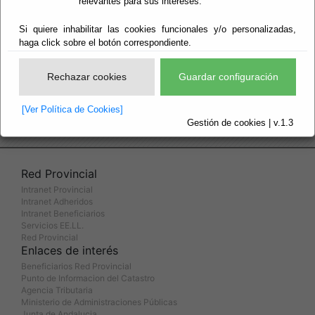
Archivo
relevantes para sus intereses.
Boletines Oficiales
Si quiere inhabilitar las cookies funcionales y/o personalizadas,
haga click sobre el botón correspondiente.
Diccionarios y Enciclopedias
Rechazar cookies
Guardar configuración
[Ver Política de Cookies]
Gestión de cookies | v.1.3
Red Provincial
Intranet Provincial
Intranet Adheridos
Intranet Beneficiarios
Servicios EE.LL.
Red Provincial
Enlaces de interés
Beneficiarios Red Provincial
Punto de Informacion del Catastro
Agencia Tributaria
Ministerio de Administraciones Públicas
Junta de Andalucia