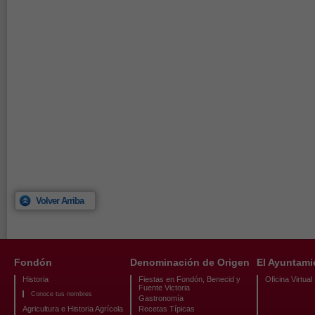
Volver Arriba
Fondón
Denominación de Origen
El Ayuntami
Historia
Fiestas en Fondón, Benecid y
Oficina Virtual
Fuente Victoria
Conoce tus nombres
Gastronomía
Agricultura e Historia Agrícola
Recetas Típicas