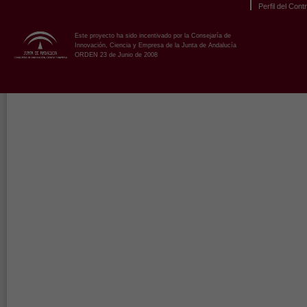
Perfil del Cont
Este proyecto ha sido incentivado por la Consejaría de
Innovación, Ciencia y Empresa de la Junta de Andalucía
ORDEN 23 de Junio de 2008