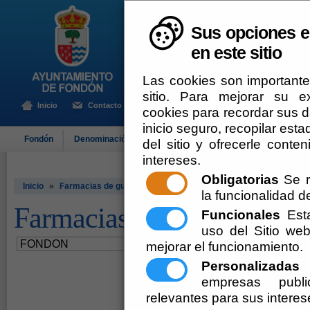
Sus opciones e
en este sitio
Las cookies son importante
sitio. Para mejorar su 
Inicio
Contacto
cookies para recordar sus da
inicio seguro, recopilar esta
Fondón
Denominación de Origen
El Ayuntamiento
Turismo
del sitio y ofrecerle cont
intereses.
Obligatorias
Se r
Inicio
»
Farmacias de guardia - FONDON
la funcionalidad del
Farmacias de guardia -
Funcionales
Esta
uso del Sitio w
mejorar el funcionamiento.
0:1
Personalizadas
E
empresas publi
relevantes para sus interes