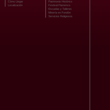
Cómo Llegar
Patrimonio Histórico
Localización
Festival Flamenco
Escuelas y Talleres
Minería en Fondón
Servicios Religiosos