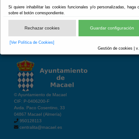
Si quiere inhabilitar las cookies funcionales y/o personalizadas, haga c
sobre el botón correspondiente.
Hora: 18:07:36
Rechazar cookies
Guardar configuración
* Servicio de guardia de 20:30 horas a 9:00 horas del día siguiente
[Ver Política de Cookies]
Gestión de cookies | v
© Ayuntamiento de Macael
CIF: P-0406200-F
Avda. Paco Cosentino, 33
04867 Macael (Almería)
950128113
centralita@macael.es