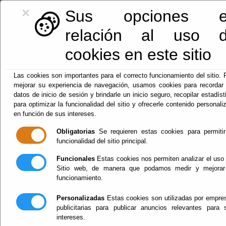
×
Sus opciones e
relación al uso 
cookies en este sitio
950128113
|
centralita@macael.es
Las cookies son importantes para el correcto funcionamiento del sitio. 
mejorar su experiencia de navegación, usamos cookies para recordar
datos de inicio de sesión y brindarle un inicio seguro, recopilar estadíst
para optimizar la funcionalidad del sitio y ofrecerle contenido personali
en función de sus intereses.
Obligatorias
Se requieren estas cookies para permitir
funcionalidad del sitio principal.
Funcionales
Estas cookies nos permiten analizar el uso 
Menu
Sitio web, de manera que podamos medir y mejorar
funcionamiento.
Farmacias de guardia -
Personalizadas
Estas cookies son utilizadas por empre
publicitarias para publicar anuncios relevantes para 
MACAEL
intereses.