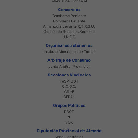
Manual del Concejal
Consorcios
Bomberos Poniente
Bomberos Levante
Almanzora Levante R.T.R.S.U.
Gestión de Residuos Sector-II
U.N.E.D.
Organismos autónomos
Instituto Almeriense de Tutela
Arbitraje de Consumo
Junta Arbitral Provincial
Secciones Sindicales
FeSP-UGT
C.C.O.O.
CSI-F
SEPAL
Grupos Políticos
PSOE
PP
VOX
Diputación Provincial de Almería
Sede Electrónica