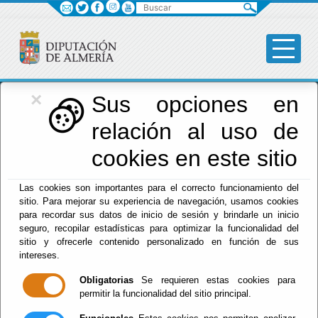
Buscar
×
Diputación
Sus opciones en
relación al uso de
Menú Diputación
cookies en este sitio
Inicio
-
Diputación
- ESTATUTOS COSITAL ALMERIA
Las cookies son importantes para el correcto funcionamiento del
sitio. Para mejorar su experiencia de navegación, usamos cookies
ESTATUTOS
para recordar sus datos de inicio de sesión y brindarle un inicio
seguro, recopilar estadísticas para optimizar la funcionalidad del
COSITAL
sitio y ofrecerle contenido personalizado en función de sus
intereses.
ALMERIA
Obligatorias
Se requieren estas cookies para
permitir la funcionalidad del sitio principal.