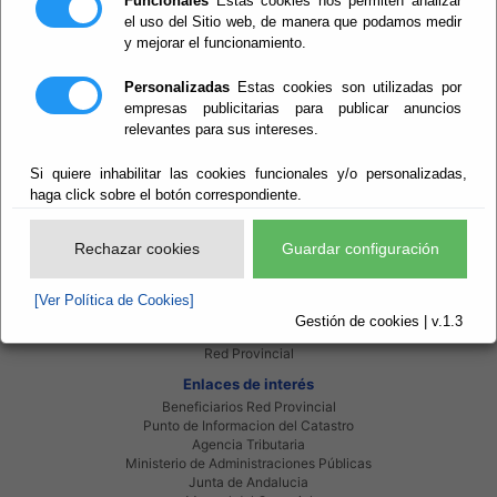
Funcionales
Estas cookies nos permiten analizar
el uso del Sitio web, de manera que podamos medir
y mejorar el funcionamiento.
Anexos
Tamaño
62a9779c04e4b.pdf
808 KB
Personalizadas
Estas cookies son utilizadas por
empresas publicitarias para publicar anuncios
relevantes para sus intereses.
Si quiere inhabilitar las cookies funcionales y/o personalizadas,
haga click sobre el botón correspondiente.
Rechazar cookies
Guardar configuración
Red Provincial
Intranet Provincial
Intranet Adheridos
[Ver Política de Cookies]
Intranet Beneficiarios
Gestión de cookies | v.1.3
Servicios EE.LL.
Red Provincial
Enlaces de interés
Beneficiarios Red Provincial
Punto de Informacion del Catastro
Agencia Tributaria
Ministerio de Administraciones Públicas
Junta de Andalucia