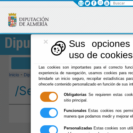
Buscar
×
Diputación
Sus opciones 
uso de cookies 
Menú Diputación
Las cookies son importantes para el correcto funci
experiencia de navegación, usamos cookies para rec
Inicio
-
Diputación
-
brindarle un inicio seguro, recopilar estadísticas par
ofrecerle contenido personalizado en función de sus in
/Servicios/cmsdipro/
Obligatorias
Se requieren estas cookie
sitio principal.
Funcionales
Estas cookies nos permit
manera que podamos medir y mejorar el
Personalizadas
Estas cookies son util