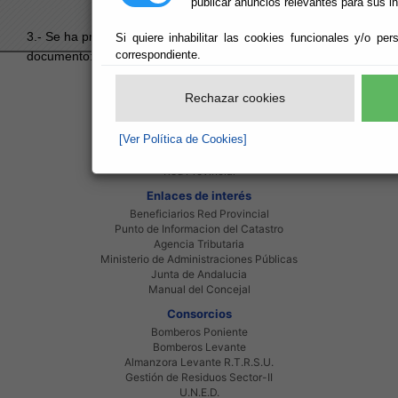
publicar anuncios relevantes para sus i
3.- Se ha producido un error al intentar acceder al
Si quiere inhabilitar las cookies funcionales y/o per
correspondiente.
documento:
19AD2883CABF16F1C1258DEF00425758
.
Red Provincial
Rechazar cookies
Intranet Provincial
Intranet Adheridos
[Ver Política de Cookies]
Intranet Beneficiarios
Servicios EE.LL.
Red Provincial
Enlaces de interés
Beneficiarios Red Provincial
Punto de Informacion del Catastro
Agencia Tributaria
Ministerio de Administraciones Públicas
Junta de Andalucia
Manual del Concejal
Consorcios
Bomberos Poniente
Bomberos Levante
Almanzora Levante R.T.R.S.U.
Gestión de Residuos Sector-II
U.N.E.D.