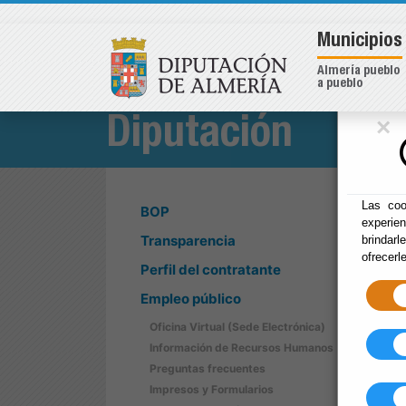
Municipios
Almería pueblo
a pueblo
×
Diputación
Las coo
BOP
experie
Transparencia
brindarl
ofrecerl
Perfil del contratante
Empleo público
Oficina Virtual (Sede Electrónica)
Información de Recursos Humanos
Preguntas frecuentes
Impresos y Formularios