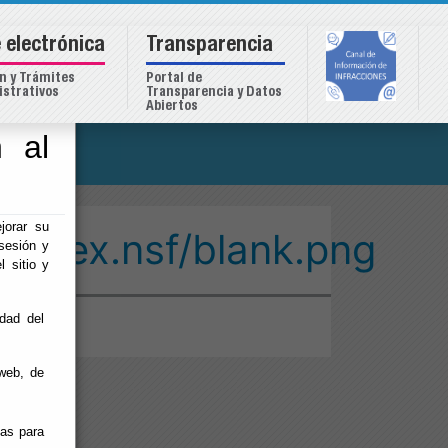
 electrónica
Transparencia
n y Trámites
Portal de
strativos
Transparencia y Datos
Abiertos
 al
o
jorar su
/index.nsf/blank.png
sesión y
l sitio y
idad del
web, de
ias para