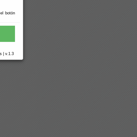
 el botón
 | v.1.3