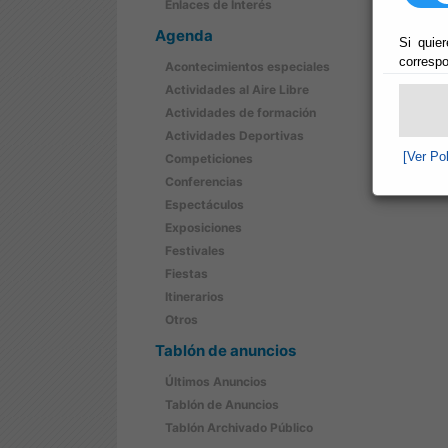
Enlaces de Interés
Agenda
Si quier
correspo
Acontecimientos especiales
Actividades al Aire Libre
Actividades de formación
Actividades Deportivas
[Ver Po
Competiciones
Conferencias
Espectáculos
Exposiciones
Festivales
Fiestas
Itinerarios
Otros
Tablón de anuncios
Últimos Anuncios
Tablón de Anuncios
Tablón Archivado Público