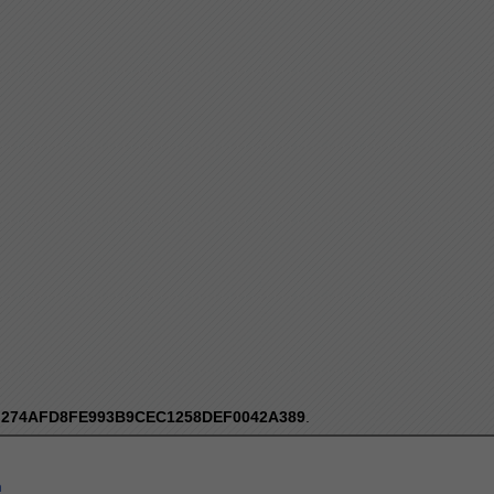
:
274AFD8FE993B9CEC1258DEF0042A389
.
a