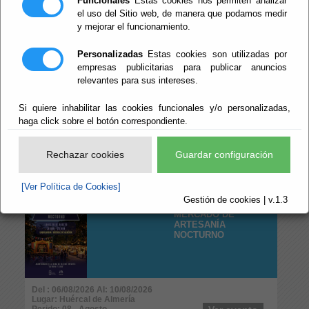
Funcionales
Estas cookies nos permiten analizar
Perido: Anual
Ver evento
Tipo: Naturaleza y Medio Ambiente
el uso del Sitio web, de manera que podamos medir
y mejorar el funcionamiento.
CALENDARIO DEL
Personalizadas
Estas cookies son utilizadas por
MERCADILLO DE
empresas publicitarias para publicar anuncios
BERJA 2026
relevantes para sus intereses.
Si quiere inhabilitar las cookies funcionales y/o personalizadas,
haga click sobre el botón correspondiente.
Del : 01/01/2026 Al: 31/12/2026
Lugar: Berja
Perido: 01 - Enero;02 - Febrero;03 - Marzo;04 - Abril;05 -
Rechazar cookies
Guardar configuración
Mayo;06 - Junio;07 - Julio;08 - Agosto;09 - Septiembre;10
- Octubre;11 - Noviembre;12 - Diciembre
Ver evento
Tipo: Profesionales y Negocios
[Ver Política de Cookies]
Gestión de cookies | v.1.3
MERCADO DE
ARTESANÍA
NOCTURNO
Del : 06/08/2026 Al: 10/08/2026
Lugar: Huércal de Almería
Perido: 08 - Agosto