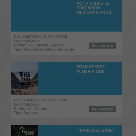
ACTIVIDADES DE
EDUCACIÓN
MEDIOAMBIENTAL
Del : 18/07/2026 Al: 31/08/2026
Lugar: Mojácar
Perido: 07 - Julio;08 - Agosto
Ver evento
Tipo: Naturaleza y Medio Ambiente
TITAN DESERT
ALMERÍA 2026
Del : 07/04/2026 Al: 04/10/2026
Lugar: Mojácar
Perido: 10 - Octubre
Ver evento
Tipo: Deportes
“KANAJAZZ BAND”