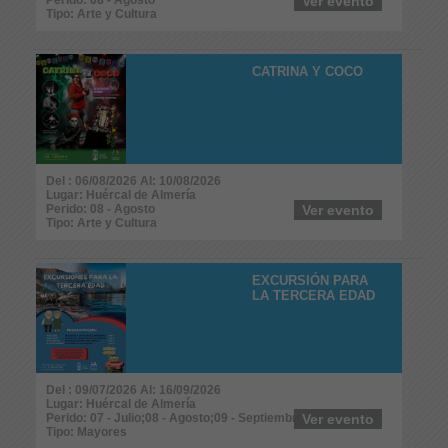
Ver evento
Tipo: Arte y Cultura
CATRINA Y COCO
Del : 06/08/2026 Al: 10/08/2026
Lugar: Huércal de Almería
Perido: 08 - Agosto
Ver evento
Tipo: Arte y Cultura
EXCURSIÓN PARA
LA TERCERA EDAD
Del : 09/07/2026 Al: 16/09/2026
Lugar: Huércal de Almería
Perido: 07 - Julio;08 - Agosto;09 - Septiembre
Ver evento
Tipo: Mayores