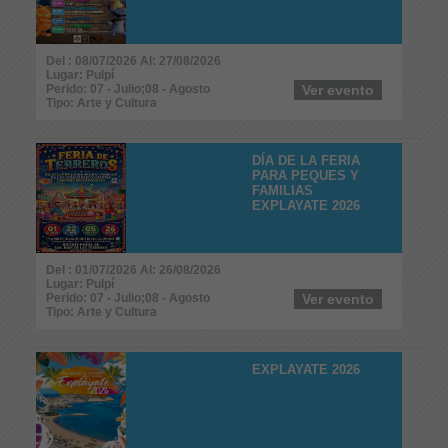
Del : 08/07/2026 Al: 27/08/2026
Lugar: Pulpí
Perido: 07 - Julio;08 - Agosto
Ver evento
Tipo: Arte y Cultura
DÍA DE LA FERIA
PARA PEQUES Y
FAMILIAS
EXPLAYATE 2026
Del : 01/07/2026 Al: 26/08/2026
Lugar: Pulpí
Perido: 07 - Julio;08 - Agosto
Ver evento
Tipo: Arte y Cultura
EXPLAYATE 2026