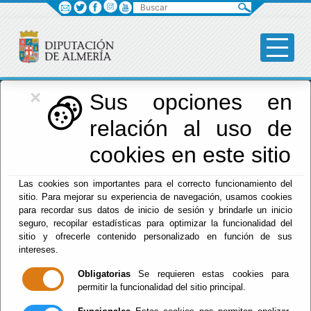
Buscar
×
Diputación
Sus opciones en
relación al uso de
Menú Diputación
cookies en este sitio
Inicio
-
Diputación
- Actividades Aire Libre
Las cookies son importantes para el correcto funcionamiento del
Escuchar
sitio. Para mejorar su experiencia de navegación, usamos cookies
para recordar sus datos de inicio de sesión y brindarle un inicio
SENDERO EL
seguro, recopilar estadísticas para optimizar la funcionalidad del
CHULLO
sitio y ofrecerle contenido personalizado en función de sus
intereses.
Obligatorias
Se requieren estas cookies para
permitir la funcionalidad del sitio principal.
Del : 17/08/2020 Al: 19/08/2027
Lugar: Bayárcal