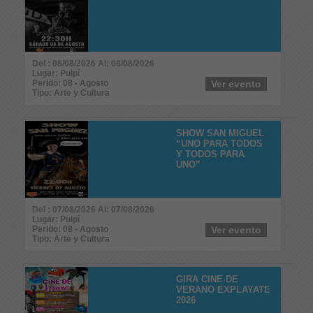
Del : 08/08/2026 Al: 08/08/2026
Lugar: Pulpí
Perido: 08 - Agosto
Ver evento
Tipo: Arte y Cultura
SHOW SAN MIGUEL
“UNO PARA TODOS
Y TODOS PARA
UNO”
Del : 07/08/2026 Al: 07/08/2026
Lugar: Pulpí
Perido: 08 - Agosto
Ver evento
Tipo: Arte y Cultura
GIRA CINE DE
VERANO EXPLAYATE
2026