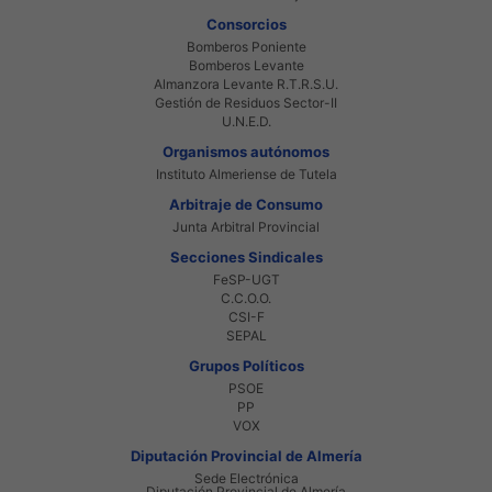
Consorcios
Bomberos Poniente
Bomberos Levante
Almanzora Levante R.T.R.S.U.
Gestión de Residuos Sector-II
U.N.E.D.
Organismos autónomos
Instituto Almeriense de Tutela
Arbitraje de Consumo
Junta Arbitral Provincial
Secciones Sindicales
FeSP-UGT
C.C.O.O.
CSI-F
SEPAL
Grupos Políticos
PSOE
PP
VOX
Diputación Provincial de Almería
Sede Electrónica
Diputación Provincial de Almería