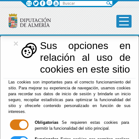
Buscar
×
Diputación
Sus opciones en
relación al uso de
Menú Diputación
cookies en este sitio
Inicio
-
Diputación
- Exposiciones
Las cookies son importantes para el correcto funcionamiento del
Escuchar
sitio. Para mejorar su experiencia de navegación, usamos cookies
para recordar sus datos de inicio de sesión y brindarle un inicio
EXPOSICIÓN "A
seguro, recopilar estadísticas para optimizar la funcionalidad del
FLOR DE PIEL"
sitio y ofrecerle contenido personalizado en función de sus
intereses.
Obligatorias
Se requieren estas cookies para
permitir la funcionalidad del sitio principal.
Del : 29/07/2026 Al: 08/09/2026
Lugar: Mojácar