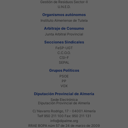
Gestión de Residuos Sector-II
U.N.E.D.
Organismos autónomos
Instituto Almeriense de Tutela
Arbitraje de Consumo
Junta Arbitral Provincial
Secciones Sindicales
FeSP-UGT
C.C.O.O.
CSI-F
SEPAL
Grupos Políticos
PSOE
PP
VOX
Diputación Provincial de Almería
Sede Electrónica
Diputación Provincial de Almería
C/ Navarro Rodrigo, 17 - 04001 Almería
Telf 950 211 100 Fax: 950 211 131
info@dipalme.org
RRAE BOPA núm 57 de 24 de marzo de 2009