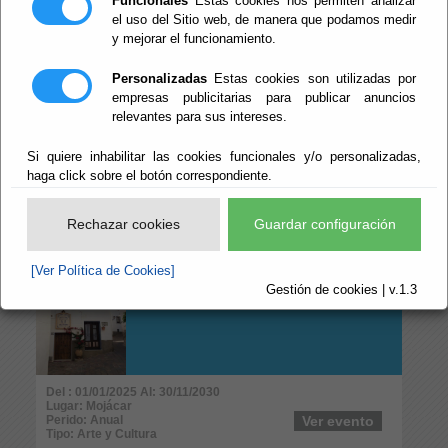
Funcionales
Estas cookies nos permiten analizar
Perido: 07 - Julio;08 - Agosto;09 - Septiembre
Ver evento
Tipo: Arte y Cultura
el uso del Sitio web, de manera que podamos medir
y mejorar el funcionamiento.
EXPOSICIÓN "A
Personalizadas
Estas cookies son utilizadas por
FLOR DE PIEL" -
empresas publicitarias para publicar anuncios
CENTRO DE ARTE
relevantes para sus intereses.
LA FUENTE
Si quiere inhabilitar las cookies funcionales y/o personalizadas,
haga click sobre el botón correspondiente.
Del : 31/07/2026 Al: 08/09/2026
Lugar: Mojácar
Perido: 07 - Julio;08 - Agosto;09 - Septiembre
Ver evento
Rechazar cookies
Guardar configuración
Tipo: Arte y Cultura
[Ver Política de Cookies]
CASA MUSEO LA
Gestión de cookies | v.1.3
CANANA
Del : 01/01/2025 Al: 30/11/2030
Lugar: Mojácar
Perido: Anual
Ver evento
Tipo: Arte y Cultura