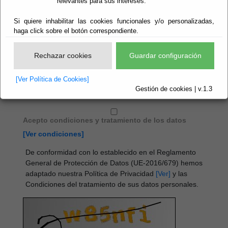
relevantes para sus intereses.
Nombre:
Mensaje:
Si quiere inhabilitar las cookies funcionales y/o personalizadas,
haga click sobre el botón correspondiente.
Correo-e:
Rechazar cookies
Guardar configuración
Asunto:
[Ver Política de Cookies]
Gestión de cookies | v.1.3
Acepto condiciones y tratamiento de los datos
[Ver condiciones]
De conformidad con lo establecido en el Reglamento
General de Protección de Datos (UE-2016/679) hemos
adaptado nuestra Política de Privacidad
[Ver]
y las
Condiciones del tratamiento de sus datos personales.