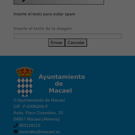
Inserte el texto para evitar spam
Inserte el texto de la imagen
Enviar
Cancelar
© Ayuntamiento de Macael
CIF: P-0406200-F
Avda. Paco Cosentino, 33
04867 Macael (Almería)
950128113
centralita@macael.es