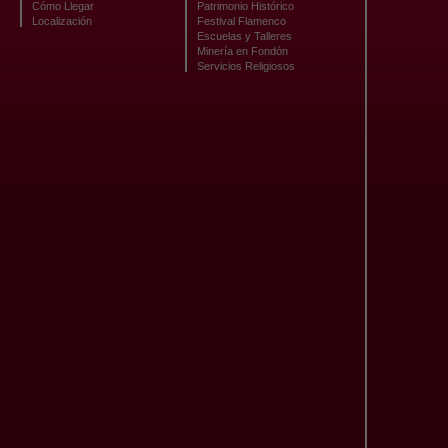
Cómo Llegar
Patrimonio Histórico
Localización
Festival Flamenco
Escuelas y Talleres
Minería en Fondón
Servicios Religiosos