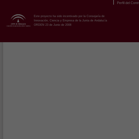
Perfil del Cont
Este proyecto ha sido incentivado por la Consejaría de
Innovación, Ciencia y Empresa de la Junta de Andalucía
ORDEN 23 de Junio de 2008