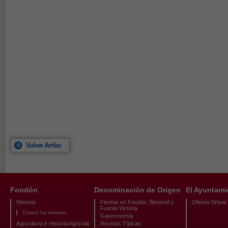
Volver Arriba
Fondón
Denominación de Origen
El Ayuntami
Historia
Fiestas en Fondón, Benecid y
Oficina Virtual
Fuente Victoria
Conoce tus nombres
Gastronomía
Agricultura e Historia Agrícola
Recetas Típicas