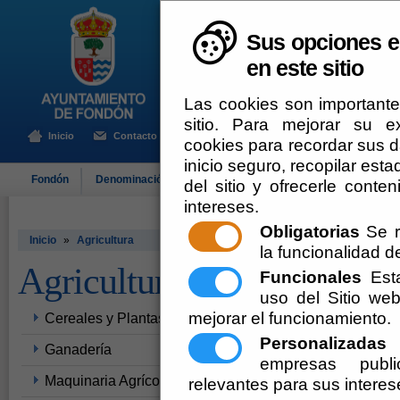
Sus opciones e
en este sitio
Las cookies son importante
sitio. Para mejorar su 
Inicio
Contacto
cookies para recordar sus da
inicio seguro, recopilar esta
Fondón
Denominación de Origen
El Ayuntamiento
Turismo
del sitio y ofrecerle cont
intereses.
Obligatorias
Se r
Inicio
»
Agricultura
la funcionalidad del
Agricultura
Funcionales
Esta
uso del Sitio w
mejorar el funcionamiento.
Cereales y Plantas al Por Mayor
Personalizadas
E
Ganadería
empresas publi
Maquinaria Agrícola
relevantes para sus interes