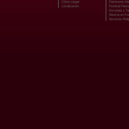
Cómo Llegar
Patrimonio His
Localización
Festival Flam
Escuelas y Ta
Minería en F
Servicios Reli