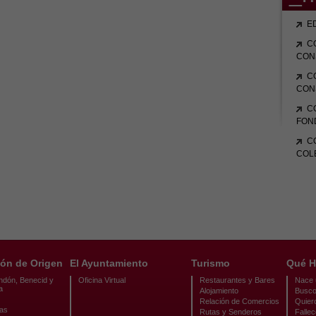
E
C
CON
C
CON
C
FON
C
COL
ón de Origen
El Ayuntamiento
Turismo
Qué H
ndón, Benecid y
Oficina Virtual
Restaurantes y Bares
Nace u
a
Alojamiento
Busco
Relación de Comercios
Quier
cas
Rutas y Senderos
Fallec