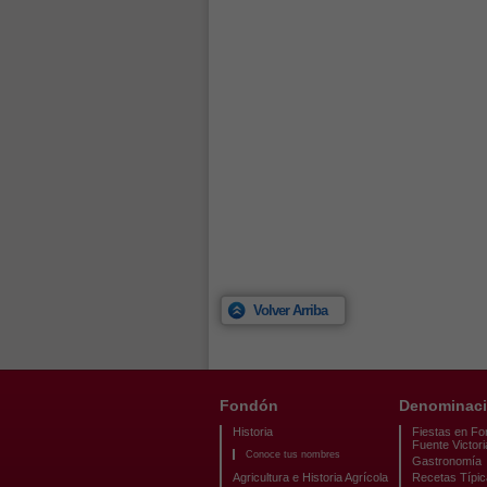
Volver Arriba
Fondón
Denominaci
Historia
Fiestas en Fo
Fuente Victori
Conoce tus nombres
Gastronomía
Agricultura e Historia Agrícola
Recetas Típi