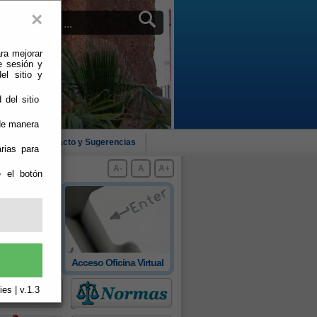
×
ra mejorar
e sesión y
el sitio y
 del sitio
 de manera
cias
Contacto y Sugerencias
rias para
A-
A
A+
e el botón
 oficial de
Acceso Oficina Virtual
rovincia
es | v.1.3