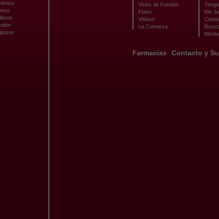
tórico
Vinos de Fondón
Tengo 
enco
Fotos
Me Ju
lleres
Vídeos
Compr
ondón
La Comarca
Busco
giosos
Monta
Farmacias
Contacto y Su