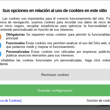
Sus opciones en relación al uso de cookies en este sitio
Las cookies son importantes para el correcto funcionamiento del sitio. Pa
encia de navegación, usamos cookies para recordar sus datos de inicio d
 un inicio seguro, recopilar estadísticas para optimizar la funcionalidad d
contenido personalizado en función de sus intereses.
Obligatorias
Se requieren estas cookies para permitir la funcionalidad
principal.
Funcionales
Estas cookies nos permiten analizar el uso del Sitio web,
que podamos medir y mejorar el funcionamiento.
El Ayuntamiento
Turismo
Qué Hacer Cuando
Guías
Farma
Personalizadas
Estas cookies son utilizadas por empresas publicita
publicar anuncios relevantes para sus intereses.
 inhabilitar las cookies funcionales y/o personalizadas, haga click sobr
iente.
Rechazar cookies
Boletín
Guardar configuración
la P
tica de Cookies]
Gestión de cooki