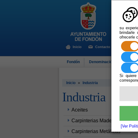
su experi
brindarle
ofrecerle 
Inicio
Contacto
Fondón
Denominación de Origen
Si quiere
correspond
Inicio
»
Industria
Industria
Aceites
Carpinterias Madera
[Ver Polí
Carpinterias Metálicas