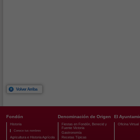
Volver Arriba
Fondón
Denominación de Origen
El Ayuntami
Historia
Fiestas en Fondón, Benecid y
Oficina Virtual
Fuente Victoria
Conoce tus nombres
Gastronomía
Agricultura e Historia Agrícola
Recetas Típicas