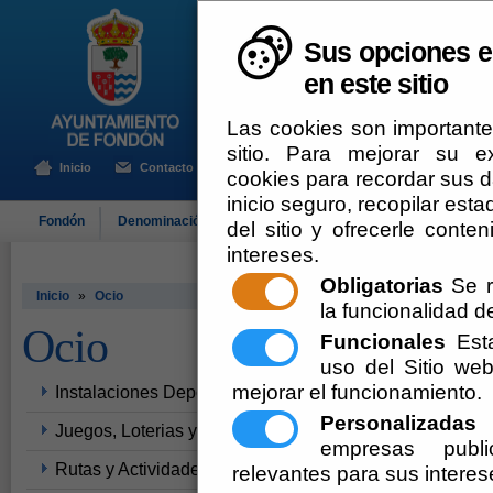
Sus opciones e
en este sitio
Las cookies son importante
sitio. Para mejorar su 
Inicio
Contacto
cookies para recordar sus da
inicio seguro, recopilar esta
Fondón
Denominación de Origen
El Ayuntamiento
Turismo
del sitio y ofrecerle cont
intereses.
Obligatorias
Se r
Inicio
»
Ocio
la funcionalidad del
Ocio
Funcionales
Esta
uso del Sitio w
mejorar el funcionamiento.
Instalaciones Deportivas
Personalizadas
E
Juegos, Loterias y Apuestas
empresas publi
Rutas y Actividades Medioambientales
relevantes para sus interes