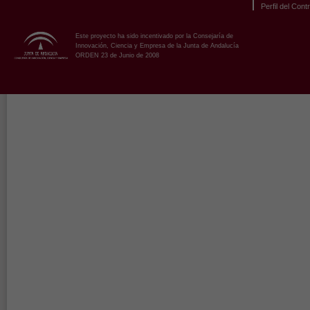
Perfil del Cont
Este proyecto ha sido incentivado por la Consejaría de
Innovación, Ciencia y Empresa de la Junta de Andalucía
ORDEN 23 de Junio de 2008