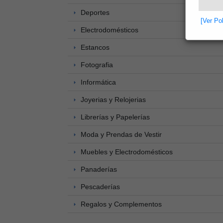
Deportes
[Ver Po
Electrodomésticos
Estancos
Fotografia
Informática
Joyerias y Relojerias
Librerías y Papelerías
Moda y Prendas de Vestir
Muebles y Electrodomésticos
Panaderías
Pescaderías
Regalos y Complementos