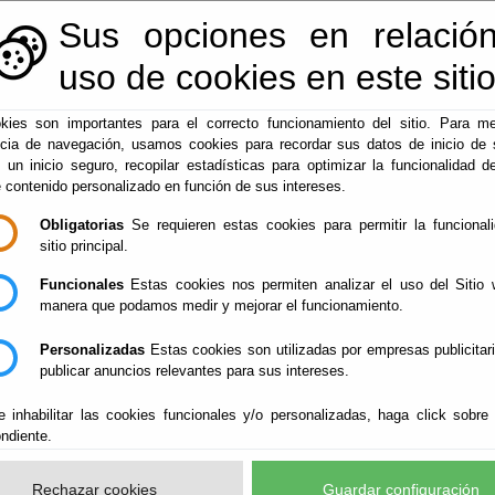
Sus opciones en relación
950128113
|
centralita@macael.es
uso de cookies en este siti
kies son importantes para el correcto funcionamiento del sitio. Para me
ncia de navegación, usamos cookies para recordar sus datos de inicio de 
▼
de Electrónica
Administración-e
Macael
e un inicio seguro, recopilar estadísticas para optimizar la funcionalidad de
e contenido personalizado en función de sus intereses.
Obligatorias
Se requieren estas cookies para permitir la funcional
sitio principal.
Funcionales
Estas cookies nos permiten analizar el uso del Sitio 
manera que podamos medir y mejorar el funcionamiento.
Personalizadas
Estas cookies son utilizadas por empresas publicitar
publicar anuncios relevantes para sus intereses.
e inhabilitar las cookies funcionales y/o personalizadas, haga click sobre
ndiente.
Rechazar cookies
Guardar configuración