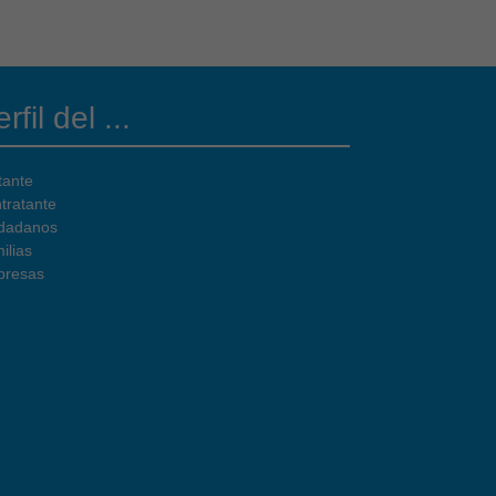
rfil del ...
tante
tratante
dadanos
ilias
resas