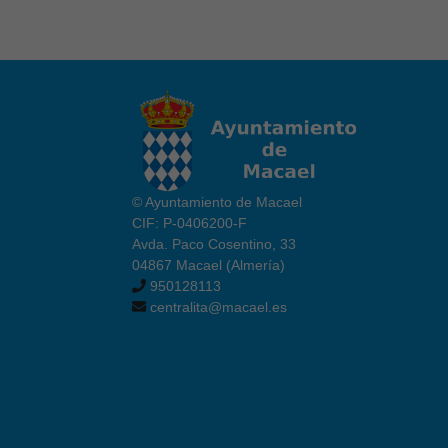
© Ayuntamiento de Macael
CIF: P-0406200-F
Avda. Paco Cosentino, 33
04867 Macael (Almería)
950128113
centralita@macael.es