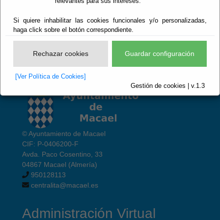
relevantes para sus intereses.
Empresariales
Si quiere inhabilitar las cookies funcionales y/o personalizadas,
haga click sobre el botón correspondiente.
Rechazar cookies
Guardar configuración
[Ver Política de Cookies]
Gestión de cookies | v.1.3
© Ayuntamiento de Macael
CIF: P-0406200-F
Avda. Paco Cosentino, 33
04867 Macael (Almería)
950128113
centralita@macael.es
Administración Virtual