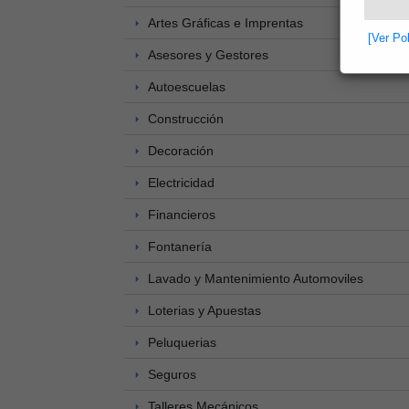
Artes Gráficas e Imprentas
[Ver Po
Asesores y Gestores
Autoescuelas
Construcción
Decoración
Electricidad
Financieros
Fontanería
Lavado y Mantenimiento Automoviles
Loterias y Apuestas
Peluquerias
Seguros
Talleres Mecánicos