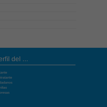
rfil del ...
tante
tratante
dadanos
ilias
resas