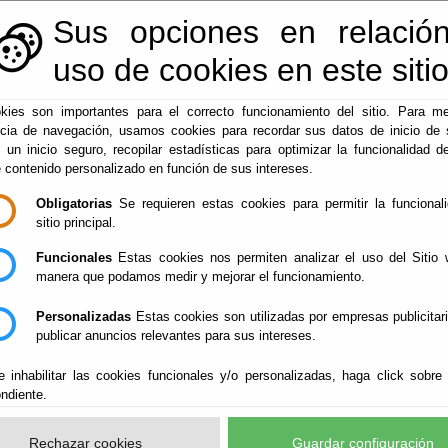
Sus opciones en relación
950128113
|
centralita@macael.es
uso de cookies en este siti
kies son importantes para el correcto funcionamiento del sitio. Para me
ncia de navegación, usamos cookies para recordar sus datos de inicio de 
▼
de Electrónica
Administración-e
Macael
e un inicio seguro, recopilar estadísticas para optimizar la funcionalidad de
e contenido personalizado en función de sus intereses.
Obligatorias
Se requieren estas cookies para permitir la funcional
sitio principal.
Funcionales
Estas cookies nos permiten analizar el uso del Sitio 
manera que podamos medir y mejorar el funcionamiento.
Personalizadas
Estas cookies son utilizadas por empresas publicitar
publicar anuncios relevantes para sus intereses.
e inhabilitar las cookies funcionales y/o personalizadas, haga click sobre
ndiente.
Rechazar cookies
Guardar configuración