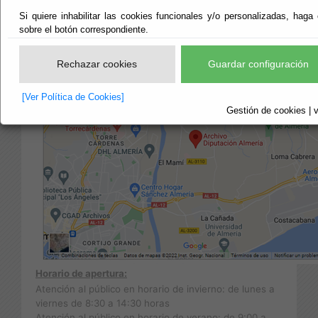
Teléfonos: 950 211436 - 211453 - 211027 - 211045
Si quiere inhabilitar las cookies funcionales y/o personalizadas, haga 
e-mail:
archivo@dipalme.org
sobre el botón correspondiente.
Rechazar cookies
Guardar configuración
[Ver Política de Cookies]
Gestión de cookies | v
Horario de apertura:
Atención al público en horario de invierno: de lunes a
viernes de 8:30 a 14:30 horas
Atención al público en horario de verano: de 9:00 a