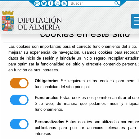
Buscar
×
Sus opciones 
relación al uso 
cookies en este sitio
Archivo Biblioteca
Las cookies son importantes para el correcto funcionamiento del sitio.
mejorar su experiencia de navegación, usamos cookies para recorda
datos de inicio de sesión y brindarle un inicio seguro, recopilar estadís
para optimizar la funcionalidad del sitio y ofrecerle contenido personal
Menú Archivo Biblioteca
en función de sus intereses.
Inicio
-
Archivo Biblioteca
- Presentación
Obligatorias
Se requieren estas cookies para permiti
funcionalidad del sitio principal.
Presentación
Funcionales
Estas cookies nos permiten analizar el uso
Sitio web, de manera que podamos medir y mejorar
funcionamiento.
Datos de contacto:
Personalizadas
Estas cookies son utilizadas por empr
publicitarias para publicar anuncios relevantes para
Archivo General Diputación Provincial
: Carretera del
intereses.
Mamí s/n 04120 La Cañada de San Urbano, Almería.