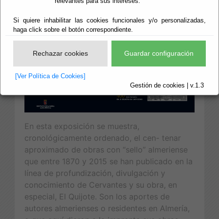
relevantes para sus intereses.
Cervantes
Si quiere inhabilitar las cookies funcionales y/o personalizadas,
haga click sobre el botón correspondiente.
Rechazar cookies
Guardar configuración
[Ver Política de Cookies]
Gestión de cookies | v.1.3
En esta exposición se muestra,
cronológicamente ordenado, el cen- tenar
aproximado de obras con “sello” almeriense
que entre 1870 y 2015 se han publicado en la
línea de profundización, divulgación y
conocimiento de Cervantes y su obra, en
especial, El Quijote. Son los aportes de
autores almerienses o residentes en Almería,