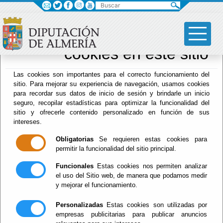
Buscar
×
Sus opciones en
relación al uso de
cookies en este sitio
Archivo Biblioteca
Las cookies son importantes para el correcto funcionamiento del
sitio. Para mejorar su experiencia de navegación, usamos cookies
para recordar sus datos de inicio de sesión y brindarle un inicio
seguro, recopilar estadísticas para optimizar la funcionalidad del
Menú Archivo Biblioteca
sitio y ofrecerle contenido personalizado en función de sus
intereses.
Inicio
-
Archivo Biblioteca
- Contribución
Almeriense al conocimiento de Cervantes
Obligatorias
Se requieren estas cookies para
permitir la funcionalidad del sitio principal.
Contribución
Funcionales
Estas cookies nos permiten analizar
el uso del Sitio web, de manera que podamos medir
Almeriense al
y mejorar el funcionamiento.
conocimiento de
Personalizadas
Estas cookies son utilizadas por
empresas publicitarias para publicar anuncios