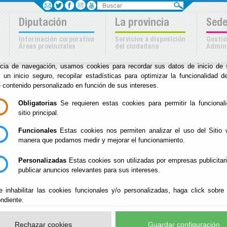
Buscar
Sus opciones en relación
Diputación
La provincia
Sede
uso de cookies en este siti
Información corporativa
Servicios a disposición
Gestió
Áreas provinciales
del ciudadano
Admini
kies son importantes para el correcto funcionamiento del sitio. Para me
ncia de navegación, usamos cookies para recordar sus datos de inicio de 
a
e un inicio seguro, recopilar estadísticas para optimizar la funcionalidad de
e contenido personalizado en función de sus intereses.
Inicio
-
Archivo Biblioteca
- Fondos
Obligatorias
Se requieren estas cookies para permitir la funcional
sitio principal.
Fondos
Funcionales
Estas cookies nos permiten analizar el uso del Sitio 
manera que podamos medir y mejorar el funcionamiento.
Personalizadas
Estas cookies son utilizadas por empresas publicitar
El Archivo de la Diputación Provincial de A
publicar anuncios relevantes para sus intereses.
documentación que a lo largo de la historia ha generado es
e inhabilitar las cookies funcionales y/o personalizadas, haga click sobre
fondo abierto cuyo periodo abarca desde su constituci
ndiente.
documentación nos llega a través de transferencias acor
calendario preestablecido.
Rechazar cookies
Guardar configuración