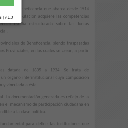
edado de Beneficencia que abarca desde 1514
la que la Diputación adquiere las competencias
 | v.1.3
tencial estaba estructurada sobre las Juntas
cial.
ovinciales de Beneficencia, siendo traspasadas
es Provinciales, en las cuales se crean, a partir
tas datada de 1835 a 1934. Se trata de
un órgano interinstitucional cuya composición
muy vinculada a ésta.
al. La documentación generada es reflejo de la
uyen el mecanismo de participación ciudadana en
dible a la clase política.
fundamental para definir las instituciones que