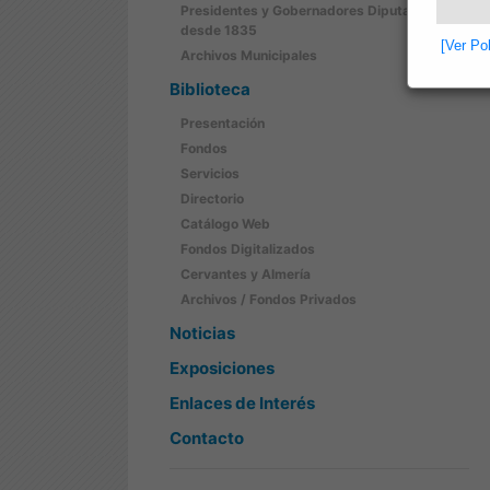
Presidentes y Gobernadores Diputación
desde 1835
[Ver Po
Archivos Municipales
Biblioteca
Presentación
Fondos
Servicios
Directorio
Catálogo Web
Fondos Digitalizados
Cervantes y Almería
Archivos / Fondos Privados
Noticias
Exposiciones
Enlaces de Interés
Contacto