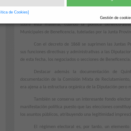
Además, cabe destacar un importante Fondo her
lítica de Cookies]
hasta la segunda mitad del siglo XIX, fecha anterior a 
Gestión de cookies
sobre esta materia, cuando la política benéfico-asis
Municipales de Beneficencia, tuteladas por la Junta Provin
Con el decreto de 1868 se suprimen las Juntas Pr
sus funciones directivas y administrativas a las Diputacion
de esta fecha, los negociados o secciones de Beneficencia.
Destacar además la documentación de Quin
documentación de la Comisión Mixta de Reclutamiento, 
era ajena a la estructura orgánica de la Diputación pero 
También se conserva un interesante fondo elector
manifestación política puesto que las elecciones constit
los asuntos públicos, atribuyendo una legitimidad imprescin
El régimen electoral es, por tanto, un elemento 