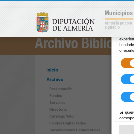
×
Municipios
Almería pueblo
a pueblo
Las coo
experie
Archivo Bibliotec
brindarl
ofrecerl
Inicio
Archivo
Presentación
Fondos
Servicios
Directorio
Si quier
Catálogo Web
correspo
Fondos Digitalizados
Corporaciones Democráticas