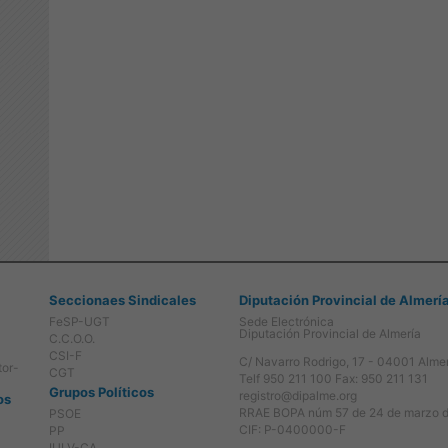
Seccionaes Sindicales
Diputación Provincial de Almerí
FeSP-UGT
Sede Electrónica
Diputación Provincial de Almería
C.C.O.O.
CSI-F
C/ Navarro Rodrigo, 17 - 04001 Alme
tor-
CGT
Telf 950 211 100 Fax: 950 211 131
Grupos Políticos
registro@dipalme.org
os
RRAE BOPA núm 57 de 24 de marzo 
PSOE
CIF: P-0400000-F
PP
IULV-CA