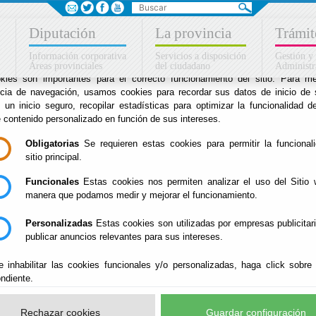
Sus opciones en relación
Diputación
La provincia
Trámit
uso de cookies en este siti
Información corporativa
Servicios a disposición
Gestión y
Áreas provinciales
del ciudadano
Administr
kies son importantes para el correcto funcionamiento del sitio. Para me
ncia de navegación, usamos cookies para recordar sus datos de inicio de 
ias
e un inicio seguro, recopilar estadísticas para optimizar la funcionalidad de
e contenido personalizado en función de sus intereses.
Inicio
-
Drogodependencias
- DIRECCIONES CENTR
Obligatorias
Se requieren estas cookies para permitir la funcional
sitio principal.
DIRECCIONES CEN
Funcionales
Estas cookies nos permiten analizar el uso del Sitio 
manera que podamos medir y mejorar el funcionamiento.
Personalizadas
Estas cookies son utilizadas por empresas publicitar
publicar anuncios relevantes para sus intereses.
SPDA
: Paseo de San Luis s/n (Edif. Hospital Provincial) -
e inhabilitar las cookies funcionales y/o personalizadas, haga click sobre
ndiente.
PONIENTE
: Avenida de la Luz, 83
- 04700 El Ejido
- Telf. 9
Rechazar cookies
BERJA
: C/ Cristóbal Colón s/n - 04760 Berja - Telf. 950 60
Guardar configuración