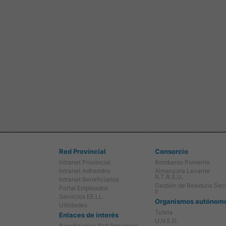
Red Provincial
Consorcio
Intranet Provincial
Bomberos Poniente
Intranet Adheridos
Almanzora Levante
R.T.R.S.U.
Intranet Beneficiarios
Gestión de Residuos Sec
Portal Empleados
II
Servicios EE.LL.
Organismos autónom
Utilidades
Tutela
Enlaces de interés
U.N.E.D.
Beneficiarios Red Provincial