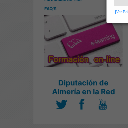
FAQ'S
[Ver Po
Diputación de
Almería en la Red