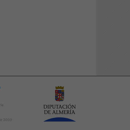
a
ría
de 2009