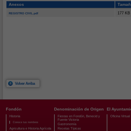
Anexos
Tamañ
177 KB
REGISTRO CIVIL.pdf
Volver Arriba
Fondón
Denominación de Origen
El Ayuntami
Historia
Fiestas en Fondón, Benecid y
Oficina Virtual
Fuente Victoria
Conoce tus nombres
Gastronomía
Agricultura e Historia Agrícola
Recetas Típicas