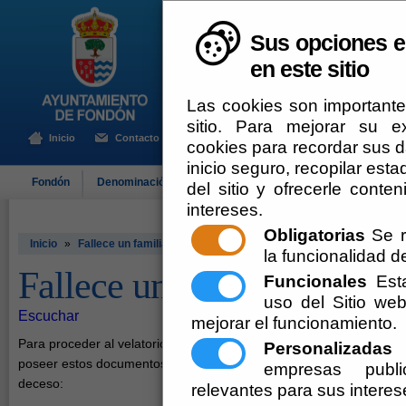
Sus opciones e
en este sitio
Las cookies son importante
sitio. Para mejorar su 
Inicio
Contacto
cookies para recordar sus da
inicio seguro, recopilar esta
Fondón
Denominación de Origen
El Ayuntamiento
Turismo
del sitio y ofrecerle cont
intereses.
Obligatorias
Se r
Inicio
»
Fallece un familiar
la funcionalidad del
Fallece un familiar
Funcionales
Esta
uso del Sitio w
Escuchar
mejorar el funcionamiento.
Para proceder al velatorio y entierro de un finado se han de
Personalizadas
E
poseer estos documentos durante las 24 horas siguientes al
empresas publi
deceso:
relevantes para sus interes