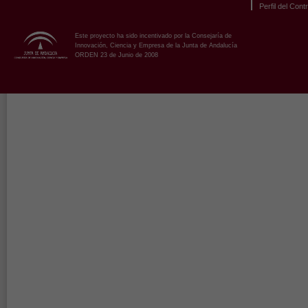
Perfil del Cont
Este proyecto ha sido incentivado por la Consejaría de
Innovación, Ciencia y Empresa de la Junta de Andalucía
ORDEN 23 de Junio de 2008