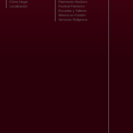
Cómo Llegar
Patrimonio Histórico
Localización
Festival Flamenco
Escuelas y Talleres
Minería en Fondón
Servicios Religiosos