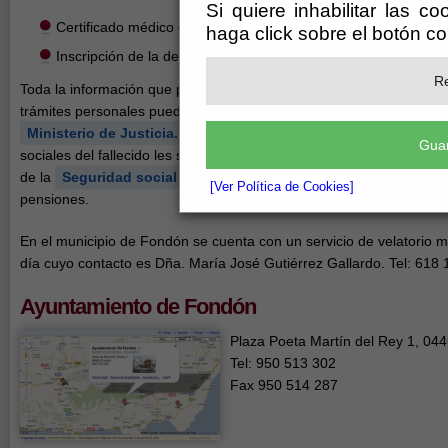
Si quiere inhabilitar las c
Certificado médico de defunción.
haga click sobre el botón c
Inscripción de la defunción en el Registro Civil.
Re
Toda la información que pueda necesitar para solucionar los
trámites personales puede obtenerla en la web del
Ministerio de Justicia.
Los datos acerca de la seguros
Guar
sociales del fallecido les serán facilitados a través de la web
de la
Seguridad social
en el apartado de prestaciones y
[Ver Política de Cookies]
pensiones.
En el municipio de Fondón se cuenta con un servicio de velatorio mu
día cuyo contacto es Dña. María José Gutiérrez Gallardo. Tel: 618 
Ayuntamiento de Fondón
Plaza Poeta Martín del Rey 1, 04
Tel: 950 513 302
Fax 950 514 287