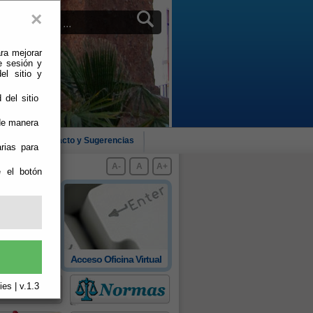
×
ra mejorar
e sesión y
el sitio y
 del sitio
 de manera
cias
Contacto y Sugerencias
rias para
A-
A
A+
e el botón
 oficial de
Acceso Oficina Virtual
rovincia
es | v.1.3