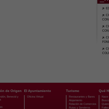
E
C
CON
C
CON
C
FON
C
COL
ón de Origen
El Ayuntamiento
Turismo
Qué H
ndón, Benecid y
Oficina Virtual
Restaurantes y Bares
Nace u
a
Alojamiento
Busco
Relación de Comercios
Quier
cas
Rutas y Senderos
Fallec