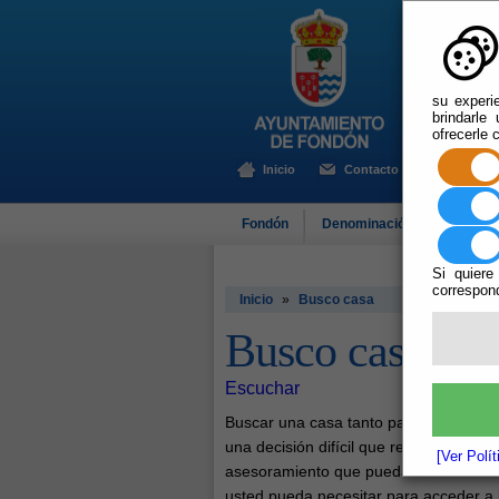
su experi
brindarle
ofrecerle 
Inicio
Contacto
Fondón
Denominación de Origen
Si quiere
correspond
Inicio
»
Busco casa
Busco casa
Escuchar
Buscar una casa tanto para alquilar 
una decisión difícil que requiere de to
[Ver Polí
asesoramiento que pueda tener. Toda 
usted pueda necesitar para acceder a 