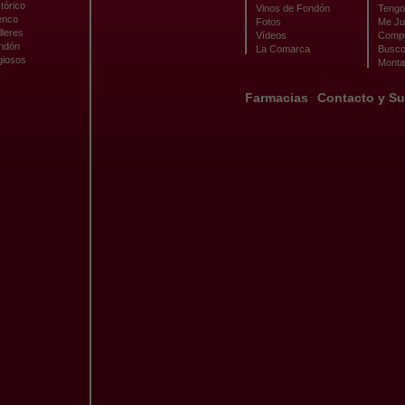
tórico
Vinos de Fondón
Tengo 
enco
Fotos
Me Ju
lleres
Vídeos
Compr
ondón
La Comarca
Busco
giosos
Monta
Farmacias
Contacto y Su