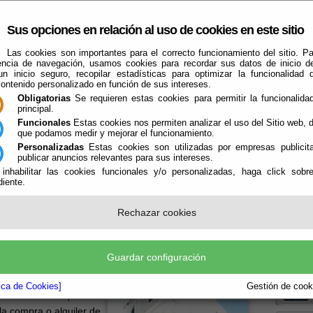
Sus opciones en relación al uso de cookies en este sitio
Las cookies son importantes para el correcto funcionamiento del sitio. Pa
encia de navegación, usamos cookies para recordar sus datos de inicio d
 un inicio seguro, recopilar estadísticas para optimizar la funcionalidad d
contenido personalizado en función de sus intereses.
Obligatorias
Se requieren estas cookies para permitir la funcionalidad
principal.
Funcionales
Estas cookies nos permiten analizar el uso del Sitio web,
que podamos medir y mejorar el funcionamiento.
El Ayuntamiento
Turismo
Qué Hacer Cuando
Guías
Farma
Personalizadas
Estas cookies son utilizadas por empresas publicita
publicar anuncios relevantes para sus intereses.
 inhabilitar las cookies funcionales y/o personalizadas, haga click sobr
iente.
Rechazar cookies
Boletín
Guardar configuración
la P
como para comprar es
da la información y
tica de Cookies]
Gestión de cooki
la información que
la compra o alquiler de