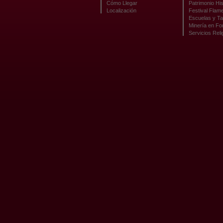
Cómo Llegar
Patrimonio His
Localización
Festival Flam
Escuelas y Ta
Minería en F
Servicios Reli