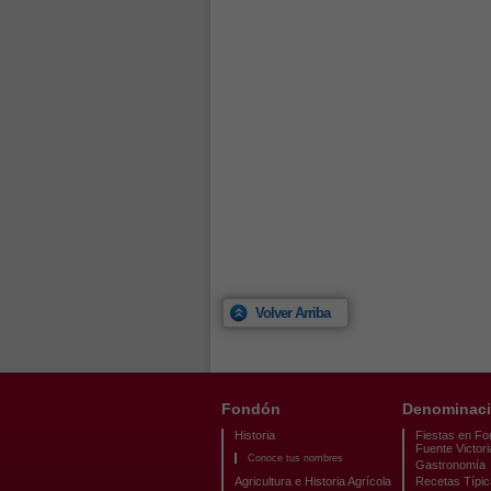
Volver Arriba
Fondón
Denominaci
Historia
Fiestas en Fo
Fuente Victori
Conoce tus nombres
Gastronomía
Agricultura e Historia Agrícola
Recetas Típi