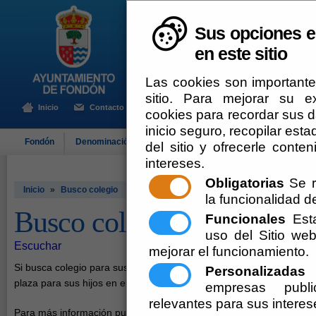
Sus opciones e
en este sitio
Las cookies son importante
sitio. Para mejorar su 
Inicio
Contacto
cookies para recordar sus da
inicio seguro, recopilar esta
Fondón
Denominación de Origen
El Ayuntamiento
Turismo
del sitio y ofrecerle cont
intereses.
Obligatorias
Se r
Inicio
»
Busco colegio
la funcionalidad del
Busco colegio
Funcionales
Esta
uso del Sitio w
Escuchar
mejorar el funcionamiento.
Si busca colegio para sus hijos le ofrecemos la información más de
Personalizadas
E
plaza para sus hijos en el centro educativo de Fondón, así como e
empresas publi
relevantes para sus interes
Para más información puede ponerse en contacto con el Ayuntamien