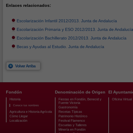
Enlaces relacionados:
Escolarización Infantil 2012/2013. Junta de Andalucía
Escolarización Primaria y ESO 2012/2013. Junta de Andalucí
Escolarización Bachillerato 2012/2013. Junta de Andalucía
Becas y Ayudas al Estudio. Junta de Andalucía
Volver Arriba
Fondón
Denominación de Origen
El Ayuntami
Historia
Fiestas en Fondón, Benecid y
Oficina Virtual
Fuente Victoria
Conoce tus nombres
Gastronomía
Agricultura e Historia Agrícola
Recetas Típicas
Cómo Llegar
Patrimonio Histórico
Localización
Festival Flamenco
Escuelas y Talleres
Minería en Fondón