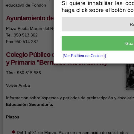
Si quiere inhabilitar las c
educativo de Fondón
haga click sobre el botón c
Ayuntamiento de Fondón
Re
Plaza Poeta Martín del Rey 1, 04460 Fondón (Almería).
Tel: 950 513 302
Fax 950 514 287
Guar
Colegio Público de Infantil
[Ver Política de Cookies]
y Primaria "Bernardo Martín del Rey"
Tfno: 950 515 586
Volver Arriba
Información sobre aspectos y periodos de preinscripción y escolar
Educación Secundaría.
Plazos
Del 1 al 31 de Marzo: Plazo de presentación de solicitudes.