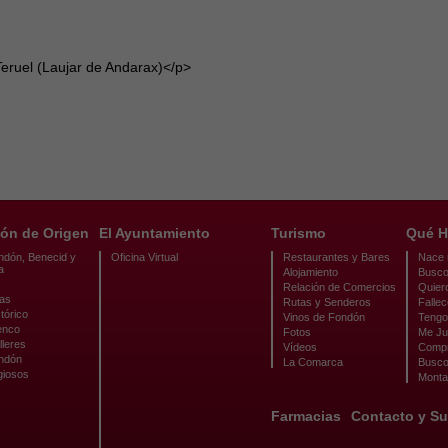
eruel (Laujar de Andarax)</p>
ón de Origen
El Ayuntamiento
Turismo
Qué H
ndón, Benecid y
Oficina Virtual
Restaurantes y Bares
Nace u
a
Alojamiento
Busco
Relación de Comercios
Quier
cas
Rutas y Senderos
Fallec
tórico
Vinos de Fondón
Tengo 
enco
Fotos
Me Ju
lleres
Vídeos
Compr
ondón
La Comarca
Busco
giosos
Monta
Farmacias
Contacto y Su