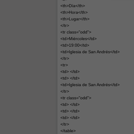
<th>Día</th>
<th>Hora</th>
<th>Lugar</th>
</tr>
<tr class="odd">
<td>Miércoles</td>
<td>19:00</td>
<td>Iglesia de San Andrés</td>
</tr>
<tr>
<td> </td>
<td> </td>
<td>Iglesia de San Andrés</td>
</tr>
<tr class="odd">
<td> </td>
<td> </td>
<td> </td>
</tr>
</table>