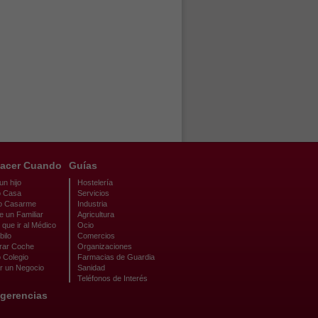
acer Cuando
Guías
n hijo
Hostelería
 Casa
Servicios
o Casarme
Industria
e un Familiar
Agricultura
que ir al Médico
Ocio
bilo
Comercios
ar Coche
Organizaciones
 Colegio
Farmacias de Guardia
r un Negocio
Sanidad
Teléfonos de Interés
gerencias