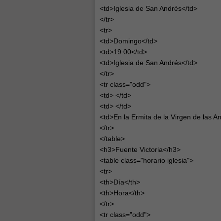
<td>Iglesia de San Andrés</td>
</tr>
<tr>
<td>Domingo</td>
<td>19:00</td>
<td>Iglesia de San Andrés</td>
</tr>
<tr class="odd">
<td> </td>
<td> </td>
<td>En la Ermita de la Virgen de las A
</tr>
</table>
<h3>Fuente Victoria</h3>
<table class="horario iglesia">
<tr>
<th>Día</th>
<th>Hora</th>
</tr>
<tr class="odd">