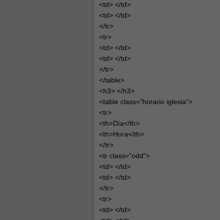
<td> </td>
<td> </td>
</tr>
<tr>
<td> </td>
<td> </td>
</tr>
</table>
<h3> </h3>
<table class="horario iglesia">
<tr>
<th>Día</th>
<th>Hora</th>
</tr>
<tr class="odd">
<td> </td>
<td> </td>
</tr>
<tr>
<td> </td>