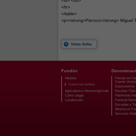
<td> </td>
</tr>
</table>
<p><strong>Párroco</strong> Miguel T
Volver Arriba
Fondón
Denominaci
Historia
Fiestas en Fo
Fuente Victori
Conoce tus nombres
Gastronomía
Agricultura e Historia Agrícola
Recetas Típi
Cómo Llegar
Patrimonio His
Localización
Festival Flam
Escuelas y Ta
Minería en F
Servicios Reli