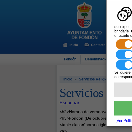
su experi
brindarle
ofrecerle 
Inicio
Contacto
Fondón
Denominación de Origen
Si quiere
correspond
Inicio
»
Servicios Religiosos
Servicios Relig
Escuchar
<h2>Horario de verano</h2>
<h3>Fondón (De octubre hasta abril)<
[Ver Polí
<table class="horario iglesia">
<tr>