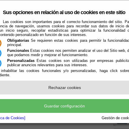
Sus opciones en relación al uso de cookies en este sitio
Las cookies son importantes para el correcto funcionamiento del sitio. Pa
encia de navegación, usamos cookies para recordar sus datos de inicio d
 un inicio seguro, recopilar estadísticas para optimizar la funcionalidad d
contenido personalizado en función de sus intereses.
Obligatorias
Se requieren estas cookies para permitir la funcionalidad
principal.
Funcionales
Estas cookies nos permiten analizar el uso del Sitio web,
que podamos medir y mejorar el funcionamiento.
El Ayuntamiento
Turismo
Qué Hacer Cuando
Guías
Farma
Personalizadas
Estas cookies son utilizadas por empresas publicita
publicar anuncios relevantes para sus intereses.
 inhabilitar las cookies funcionales y/o personalizadas, haga click sobr
iente.
iosos
Rechazar cookies
Boletín
Guardar configuración
la P
/h3>
tica de Cookies]
Gestión de cooki