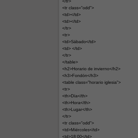
</tr>
<tr class="odd">
<td></td>
<td></td>
</tr>
<tr>
<td>Sábado</td>
<td> </td>
</tr>
</table>
<h2>Horario de invierno</h2>
<h3>Fondón</h3>
<table class="horario iglesia">
<tr>
<th>Día</th>
<th>Hora</th>
<th>Lugar</th>
</tr>
<tr class="odd">
<td>Miércoles</td>
<td>18:00</td>