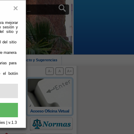
×
ra mejorar
e sesión y
el sitio y
 del sitio
 de manera
cias
Contacto y Sugerencias
rias para
A-
A
A+
e el botón
 oficial de
Acceso Oficina Virtual
rovincia
es | v.1.3