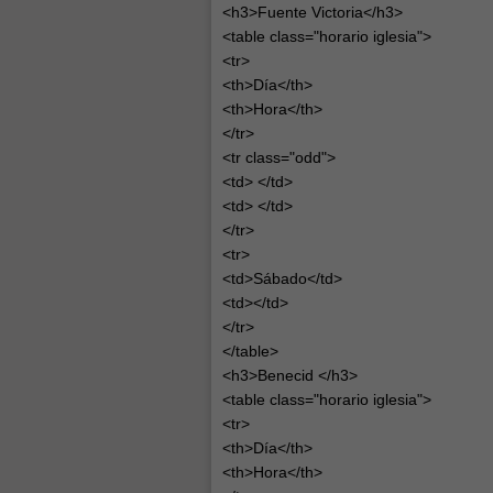
<h3>Fuente Victoria</h3>
<table class="horario iglesia">
<tr>
<th>Día</th>
<th>Hora</th>
</tr>
<tr class="odd">
<td> </td>
<td> </td>
</tr>
<tr>
<td>Sábado</td>
<td></td>
</tr>
</table>
<h3>Benecid </h3>
<table class="horario iglesia">
<tr>
<th>Día</th>
<th>Hora</th>