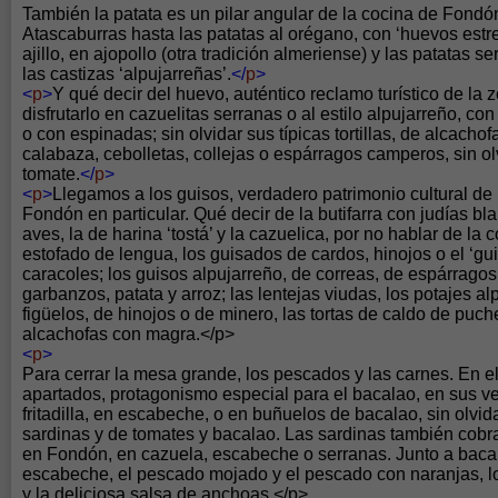
También la patata es un pilar angular de la cocina de Fond
Atascaburras hasta las patatas al orégano, con ‘huevos estre
ajillo, en ajopollo (otra tradición almeriense) y las patatas s
las castizas ‘alpujarreñas’.
</
p
>
<
p
>
Y qué decir del huevo, auténtico reclamo turístico de la z
disfrutarlo en cazuelitas serranas o al estilo alpujarreño, c
o con espinadas; sin olvidar sus típicas tortillas, de alcacho
calabaza, cebolletas, collejas o espárragos camperos, sin olv
tomate.
</
p
>
<
p
>
Llegamos a los guisos, verdadero patrimonio cultural de 
Fondón en particular. Qué decir de la butifarra con judías bl
aves, la de harina ‘tostá’ y la cazuelica, por no hablar de la 
estofado de lengua, los guisados de cardos, hinojos o el ‘guis
caracoles; los guisos alpujarreño, de correas, de espárragos 
garbanzos, patata y arroz; las lentejas viudas, los potajes a
figüelos, de hinojos o de minero, las tortas de caldo de puc
alcachofas con magra.</p>
<
p
>
Para cerrar la mesa grande, los pescados y las carnes. En e
apartados, protagonismo especial para el bacalao, en sus v
fritadilla, en escabeche, o en buñuelos de bacalao, sin olvid
sardinas y de tomates y bacalao. Las sardinas también cobr
en Fondón, en cazuela, escabeche o serranas. Junto a bacal
escabeche, el pescado mojado y el pescado con naranjas, l
y la deliciosa salsa de anchoas.</p>