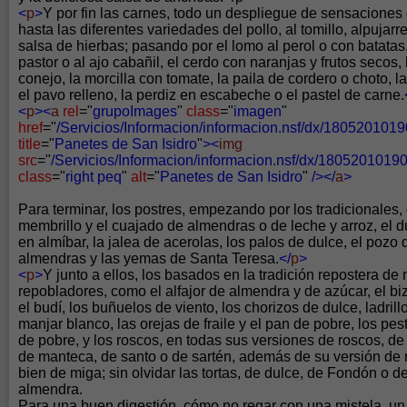
<
p
>
Y por fin las carnes, todo un despliegue de sensaciones
hasta las diferentes variedades del pollo, al tomillo, alpujar
salsa de hierbas; pasando por el lomo al perol o con batatas, 
pastor o al ajo cabañil, el cerdo con naranjas y frutos secos, los
conejo, la morcilla con tomate, la paila de cordero o choto, la
el pavo relleno, la perdiz en escabeche o el pastel de carne.
<
p
><
a
rel
="
grupoImages
"
class
="
imagen
"
href
="
/Servicios/Informacion/informacion.nsf/dx/18052010
title
="
Panetes de San Isidro
"
><
img
src
="
/Servicios/Informacion/informacion.nsf/dx/180520101
class
="
right peq
"
alt
="
Panetes de San Isidro
"
/></
a
>
Para terminar, los postres, empezando por los tradicionales
membrillo y el cuajado de almendras o de leche y arroz, el du
en almíbar, la jalea de acerolas, los palos de dulce, el pozo d
almendras y las yemas de Santa Teresa.
</
p
>
<
p
>
Y junto a ellos, los basados en la tradición repostera de
repobladores, como el alfajor de almendra y de azúcar, el b
el budí, los buñuelos de viento, los chorizos de dulce, ladrill
manjar blanco, las orejas de fraile y el pan de pobre, los pe
de pobre, y los roscos, en todas sus versiones de roscos, de
de manteca, de santo o de sartén, además de su versión de r
bien de miga; sin olvidar las tortas, de dulce, de Fondón o de
almendra.
Para una buen digestión, cómo no regar con una mistela, un