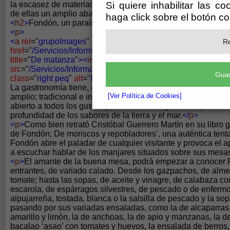
Si quiere inhabilitar las c
la escasez de materias primas de antaño, extrayendo ingenio
de ellas un amplio abanico de posibilidades culinarias.</p>
haga click sobre el botón c
<
h2
>
Fondón, un paraíso de los sentidos, empezando por el 
<
p
>
<
a
rel
="
grupoImages
"
class
="
imagen
"
Re
href
="
/Servicios/Informacion/informacion.nsf/dx/18052010
title
="
De matanza
"
><
img
src
="
/Servicios/Informacion/informacion.nsf/dx/180520101
Guar
class
="
right peq
"
alt
="
De matanza
"
/></
a
>
La gastronomía tiene, en Fondón, un auténtico paraíso para l
[Ver Política de Cookies]
amplio; tradicional e innovador; consistente y frugal; clásico y
abierto a todos los gustos y, sobre todo, al gusto de quien sa
profundidad de los sabores de la tierra y el mar.
</
p
>
<
p
>
Como bien retrató Cristóbal Guerrero Martín en su libro
de Fondón; De moriscos y repobladores’, una auténtica tenta
Fondón abre el paladar de cualquier visitante y provoca el ap
a escuchar hablar de los manjares situados sobre sus mesa
<
p
>
El amante de la buena mesa, podrá empezar a conocer 
entrantes, de variado calado. Desde los gazpachos, de alme
tomate; hasta las sopas, de aceite y vinagre, de calabaza co
escarola, de espárragos silvestres, de pescado o de enferm
alpujarreña, tostada, blanca o la salsilla de pescado y la so
pasando por sus variadas ensaladas, como la de alcaparras, 
amarillo y limón, la de anchoas, la de apio y manzanas, la d
bacalao ‘asao’ con tomates y huevos, la ensalada de berros, 