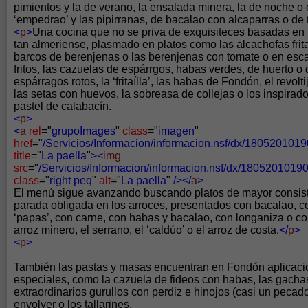
pimientos y la de verano, la ensalada minera, la de noche o e
‘empedrao’ y las pipirranas, de bacalao con alcaparras o de
<
p
>
Una cocina que no se priva de exquisiteces basadas en 
tan almeriense, plasmado en platos como las alcachofas frita
barcos de berenjenas o las berenjenas con tomate o en esc
fritos, las cazuelas de espárrgos, habas verdes, de huerto o
espárragos rotos, la ‘fritaílla’, las habas de Fondón, el revolti
las setas con huevos, la sobreasa de collejas o los inspirad
pastel de calabacín.
<
p
>
<
a
rel
="
grupoImages
"
class
="
imagen
"
href
="
/Servicios/Informacion/informacion.nsf/dx/18052010
title
="
La paella
"
><
img
src
="
/Servicios/Informacion/informacion.nsf/dx/180520101
class
="
right peq
"
alt
="
La paella
"
/></
a
>
El menú sigue avanzando buscando platos de mayor consis
parada obligada en los arroces, presentados con bacalao, c
‘papas’, con carne, con habas y bacalao, con longaniza o co
arroz minero, el serrano, el ‘caldúo’ o el arroz de costa.
</
p
>
<
p
>
También las pastas y masas encuentran en Fondón aplicaci
especiales, como la cazuela de fideos con habas, las gachas
extraordinarios gurullos con perdiz e hinojos (casi un pecado
envolver o los tallarines.