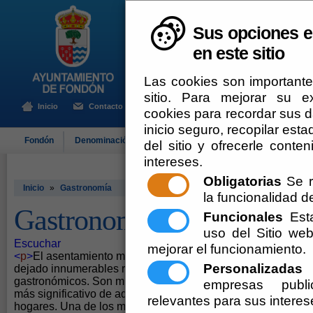
Sus opciones e
en este sitio
Las cookies son importante
sitio. Para mejorar su 
Inicio
Contacto
cookies para recordar sus da
inicio seguro, recopilar esta
Fondón
Denominación de Origen
El Ayuntamiento
Turismo
del sitio y ofrecerle cont
intereses.
Obligatorias
Se r
Inicio
»
Gastronomía
la funcionalidad del
Gastronomía
Funcionales
Esta
uso del Sitio w
Escuchar
mejorar el funcionamiento.
<
p
>
El asentamiento musulmán de Fondón y la posterior repo
Personalizadas
E
dejado innumerables restos arquitectónicos, culturales y, po
gastronómicos. Son muchos los platos típicos elaborados 
empresas publi
más significativo de aquella época, y que, aún hoy día, se p
relevantes para sus interes
hogares. Una de los mayores atractivos de la cocina de Fon