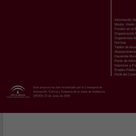
Información Se
Misión, Visión
Fondón en el 
Organización I
Organismos A
Normas
Tablón de Anu
Abastecimient
Hacienda Muni
Punto de Infor
Impresos y Fo
Empleo Públic
Perfil del Cont
Este proyecto ha sido incentivado por la Consejaría de
Innovación, Ciencia y Empresa de la Junta de Andalucía
ORDEN 23 de Junio de 2008