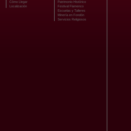
Cómo Llegar
Patrimonio Histórico
Localización
Festival Flamenco
Escuelas y Talleres
Minería en Fondón
Servicios Religiosos