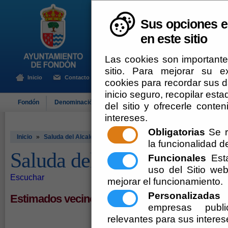
Sus opciones e
en este sitio
Las cookies son importante
sitio. Para mejorar su 
Inicio
Contacto
cookies para recordar sus da
inicio seguro, recopilar esta
Fondón
Denominación de Origen
El Ayuntamiento
Turismo
del sitio y ofrecerle cont
intereses.
Obligatorias
Se r
Inicio
»
Saluda del Alcalde
la funcionalidad del
Saluda del Alcalde
Funcionales
Esta
uso del Sitio w
Escuchar
mejorar el funcionamiento.
Personalizadas
E
Estimados vecinos y visitantes
empresas publi
relevantes para sus interes