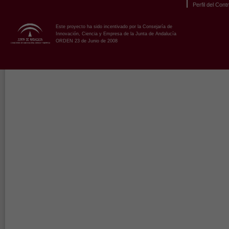
Perfil del Cont
Este proyecto ha sido incentivado por la Consejaría de
Innovación, Ciencia y Empresa de la Junta de Andalucía
ORDEN 23 de Junio de 2008