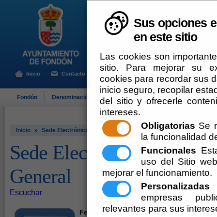
Sus opciones e
en este sitio
Las cookies son importante
sitio. Para mejorar su 
Inicio
Contacto
cookies para recordar sus da
inicio seguro, recopilar esta
Fondón
Denominación de Origen
El Ayuntamiento
Turismo
del sitio y ofrecerle cont
intereses.
Obligatorias
Se r
Inicio
»
Sede Electrónica. Información General
la funcionalidad del
Sede Electrónica. Informa
Funcionales
Esta
uso del Sitio w
General
mejorar el funcionamiento.
Personalizadas
E
Escuchar
empresas publi
relevantes para sus interes
Fecha y Hora Oficial:
07-08-2026 17:34:06