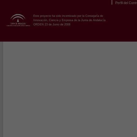
Perfil del Cont
Este proyecto ha sido incentivado por la Consejaría de
Innovación, Ciencia y Empresa de la Junta de Andalucía
ORDEN 23 de Junio de 2008