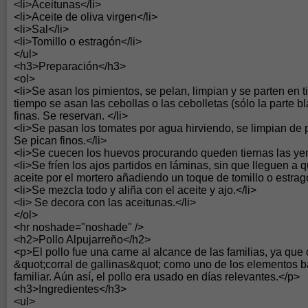
<li>Aceitunas</li>
<li>Aceite de oliva virgen</li>
<li>Sal</li>
<li>Tomillo o estragón</li>
</ul>
<h3>Preparación</h3>
<ol>
<li>Se asan los pimientos, se pelan, limpian y se parten en ti
tiempo se asan las cebollas o las cebolletas (sólo la parte bl
finas. Se reservan. </li>
<li>Se pasan los tomates por agua hirviendo, se limpian de pi
Se pican finos.</li>
<li>Se cuecen los huevos procurando queden tiernas las ye
<li>Se fríen los ajos partidos en láminas, sin que lleguen a
aceite por el mortero añadiendo un toque de tomillo o estragó
<li>Se mezcla todo y aliña con el aceite y ajo.</li>
<li> Se decora con las aceitunas.</li>
</ol>
<hr noshade="noshade" />
<h2>Pollo Alpujarreño</h2>
<p>El pollo fue una carne al alcance de las familias, ya que 
&quot;corral de gallinas&quot; como uno de los elementos 
familiar. Aún así, el pollo era usado en días relevantes.</p>
<h3>Ingredientes</h3>
<ul>