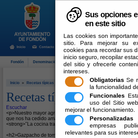
Sus opciones e
en este sitio
Las cookies son importante
sitio. Para mejorar su 
Inicio
Contacto
cookies para recordar sus da
inicio seguro, recopilar esta
Fondón
Denominación de Origen
El Ayuntamiento
Turismo
del sitio y ofrecerle cont
intereses.
Obligatorias
Se r
Inicio
»
Recetas típicas
la funcionalidad del
Recetas típicas
Funcionales
Esta
uso del Sitio w
Escuchar
mejorar el funcionamiento.
<p>Nuestro mayor agradecimiento a <strong>Antonio Gázqu
Personalizadas
E
que nos ha cedido amablemente las recetas aquí nombradas,
<strong>"La cocina tradicional de Filabres Alhamilla"</stron
empresas publi
relevantes para sus interes
<h2>Gazpacho de tomate</h2>