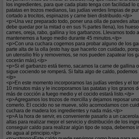
los ingredientes, para que cada plato tenga con facilidad lo
patatas en trozos medianos, las judías verdes limpias de pun
cortado a trocitos, espinazos y carne bien distribuido.</p>
<p>Una vez preparado todo, poner una olla de paredes altas 
debe quedar por la mitad o en sus ¾ partes llena), los hues
carnes, oreja, rabo, gallina y los garbanzos. Llevamos todo a
mantenemos a fuego medio durante 45 minutos.</p>
<p>Con una cuchara cogemos para probar alguno de los gar
parte alta de la olla (esto hay que hacerlo con cuidado, porq
un utensilio frío y removemos, se nos pueden zapatear los 
cocerán más).</p>
<p>Si el garbanzo está tierno, sacamos la carne de gallina o
sigue cociendo se romperá. Si falta algo de caldo, podemos 
</p>
<p>En este momento incorporamos las judías verdes y el t
10 minutos más y le incorporamos las patatas y los granos d
más de cocción a fuego medio y el cocido estará listo.</p>
<p>Agregamos los trozos de morcilla y dejamos reposar uno
comerlo. El cocido no se mueve, sólo acomodamos con cuid
cuchara de madera los ingredientes y nada más.</p>
<p>A la hora de servir, es conveniente pasarlo a un cacero
altas para realizar mejor el servicio y distribución de los in
conseguir caldo para realizar algún tipo de sopa, debemos i
de agua al principio.</p>
<p><strong>Este caldo puede servirnos como base para real