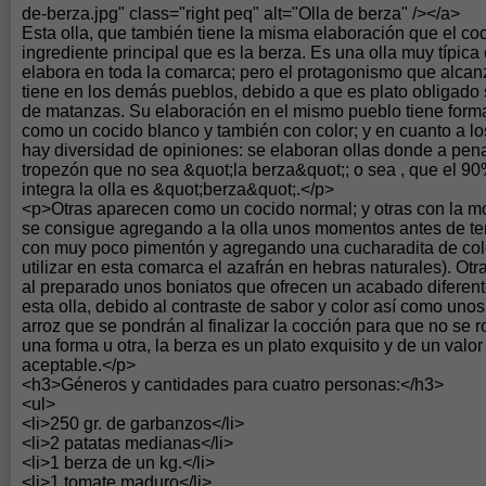
de-berza.jpg" class="right peq" alt="Olla de berza" /></a>
Esta olla, que también tiene la misma elaboración que el coc
ingrediente principal que es la berza. Es una olla muy típic
elabora en toda la comarca; pero el protagonismo que alcan
tiene en los demás pueblos, debido a que es plato obligado
de matanzas. Su elaboración en el mismo pueblo tiene forma
como un cocido blanco y también con color; y en cuanto a lo
hay diversidad de opiniones: se elaboran ollas donde a pe
tropezón que no sea &quot;la berza&quot;; o sea , que el 9
integra la olla es &quot;berza&quot;.</p>
<p>Otras aparecen como un cocido normal; y otras con la mo
se consigue agregando a la olla unos momentos antes de termi
con muy poco pimentón y agregando una cucharadita de colo
utilizar en esta comarca el azafrán en hebras naturales). Otr
al preparado unos boniatos que ofrecen un acabado diferent
esta olla, debido al contraste de sabor y color así como unos
arroz que se pondrán al finalizar la cocción para que no se
una forma u otra, la berza es un plato exquisito y de un valo
aceptable.</p>
<h3>Géneros y cantidades para cuatro personas:</h3>
<ul>
<li>250 gr. de garbanzos</li>
<li>2 patatas medianas</li>
<li>1 berza de un kg.</li>
<li>1 tomate maduro</li>