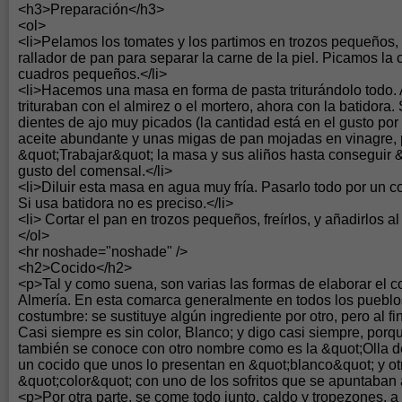
<h3>Preparación</h3>
<ol>
<li>Pelamos los tomates y los partimos en trozos pequeños,
rallador de pan para separar la carne de la piel. Picamos la 
cuadros pequeños.</li>
<li>Hacemos una masa en forma de pasta triturándolo todo.
trituraban con el almirez o el mortero, ahora con la batidora
dientes de ajo muy picados (la cantidad está en el gusto por 
aceite abundante y unas migas de pan mojadas en vinagre, p
&quot;Trabajar&quot; la masa y sus aliños hasta conseguir 
gusto del comensal.</li>
<li>Diluir esta masa en agua muy fría. Pasarlo todo por un 
Si usa batidora no es preciso.</li>
<li> Cortar el pan en trozos pequeños, freírlos, y añadirlos al 
</ol>
<hr noshade="noshade" />
<h2>Cocido</h2>
<p>Tal y como suena, son varias las formas de elaborar el co
Almería. En esta comarca generalmente en todos los pueblo
costumbre: se sustituye algún ingrediente por otro, pero al fi
Casi siempre es sin color, Blanco; y digo casi siempre, por
también se conoce con otro nombre como es la &quot;Olla d
un cocido que unos lo presentan en &quot;blanco&quot; y ot
&quot;color&quot; con uno de los sofritos que se apuntaban a
<p>Por otra parte, se come todo junto, caldo y tropezones, a