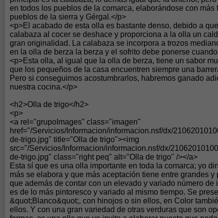
en todos los pueblos de la comarca, elaborándose con más f
pueblos de la sierra y Gérgal.</p>
<p>El acabado de esta olla es bastante denso, debido a que 
calabaza al cocer se deshace y proporciona a la olla un cal
gran originalidad. La calabaza se incorpora a trozos media
en la olla de berza la berza y el sofrito debe ponerse cuand
<p>Esta olla, al igual que la olla de berza, tiene un sabor mu
que los pequeños de la casa encuentren siempre una barrera
Pero si conseguimos acostumbrarlos, habremos ganado adic
nuestra cocina.</p>
<h2>Olla de trigo</h2>
<p>
<a rel="grupoImages" class="imagen"
href="/Servicios/Informacion/informacion.nsf/dx/21062010
de-trigo.jpg" title="Olla de trigo"><img
src="/Servicios/Informacion/informacion.nsf/dx/210620101
de-trigo.jpg" class="right peq" alt="Olla de trigo" /></a>
Esta sí que es una olla importante en toda la comarca; yo dir
más se elabora y que más aceptación tiene entre grandes y
que además de contar con un elevado y variado número de i
es de lo más pintoresco y variado al mismo tiempo. Se pres
&quot;Blanco&quot;, con hinojos o sin ellos, en Color tambié
ellos. Y con una gran variedad de otras verduras que son op