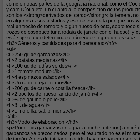
come en otras partes de la geografía nacional, como el Coc
y carn D´olla etc. En cuanto a la composición de los product
son los <strong>derivados del cerdo</strong>; la ternera, no s
en algunos casos aislados y es que eso de la pringue nos va
mal un trocito de ternera y algún hueso de ésta, sobre todo 
trozos de ossobuco (una rodaja de jarrete con el hueso); y 
está sujeto a un determinado número de ingredientes.</p>
<h3>Géneros y cantidades para 4 personas:</h3>
<ul>
<li>250 gr. de garbanzos</li>
<li>2 patatas medianas</li>
<li>100 gr. de judías verdes</li>
<li>1 tomate maduro</li>
<li>4 espinazos salados</li>
<li>Un rabo, oreja, tocino</li>
<li>200 gr. de carne o costilla fresca</li>
<li>2 trocitos de hueso rancio de jamón</li>
<li>¼ de gallina o pollo</li>
<li>3 l. de agua</li>
<li>1 morcilla, sal, pimienta</li>
</ul>
<h3>Modo de elaboración:</h3>
<p>Poner los garbanzos en agua la noche anterior (también 
garbanzos ya precocinados, pero el resultado no es el mismo
de jamón. Antes de iniciar el cocido, hay que hacer una distr