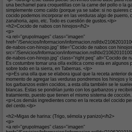
una bechamel para croquetillas con la carne del pollo o la ga
simplemente como caldo (porque ya se sabe: si no quieres cal
cocido podemos incorporar en las verduras algo de puerro, c
zanahoria, apio, etc. Todo es cuestión de gustos.</p>
<h2>Cocido de nabos con hinojos</h2>
<p>
<a rel="grupoImages" class="imagen"
href="/Servicios/Informacion/informacion.nsf/dx/21062010
de-nabos-con-hinojo.jpg" title="Cocido de nabos con hinoj
src="/Servicios/Informacion/informacion.nsf/dx/210620101
de-nabos-con-hinojo.jpg" class="right peq" alt="Cocido de n
Es costumbre tomar una olla exótica como esta en algunos 
sobre todo en la sierra, en Tabernas. </p>
<p>Es una olla que se elabora igual que la receta anterior de
momento de agregar las verduras pondremos los hinojos y l
los garbanzos estén cocidos, a esta olla también se le suel
blancas. Estas se pondrían junto con los garbanzos y recibi
tratamiento, puesto que tienen el mismo sistema de cocción.
<p>Los demás ingredientes como en la receta del cocido p
del cerdo.</p>
<h2>Migas de harina: (Trigo, sémola y panizo)</h2>
<p>
<a rel="grupoImages" class="imagen"