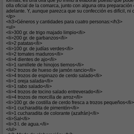
formas, es una olla que yo invito a elaborar puesto que po
olla oficial de la comarca, junto con alguna otra preparaci
adelante. Y, aunque parezca que su confección es difícil, ni c
</p>
<h3>Géneros y cantidades para cuatro personas:</h3>
<ul>
<li>300 gr. de trigo majado limpio</li>
<li>200 gr. de garbanzos</li>
<li>2 patatas</li>
<li>100 gr. de judías verdes</li>
<li>2 tomates maduros</li>
<li>4 dientes de ajo</li>
<li>1 ramillete de hinojos tiernos</li>
<li>2 trozos de hueso de jamón rancio</li>
<li>4 trozos de espinazo de cerdo salado</li>
<li>1 oreja salada</li>
<li>1 rabo salado</li>
<li>4 trozos de tocino salado entreverado</li>
<li>4 trozos de morcilla de arroz</li>
<li>100 gr. de costilla de cerdo fresca a trozos pequeños</li>
<li>1 cucharadita de pimentón</li>
<li>1 cucharadita de colorante (azafrán)</li>
<li>Sal</li>
<li>3 l. de agua.</li>
</ul>