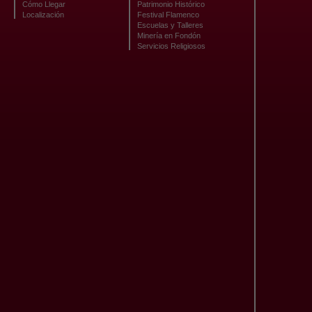
Cómo Llegar
Patrimonio Histórico
Localización
Festival Flamenco
Escuelas y Talleres
Minería en Fondón
Servicios Religiosos