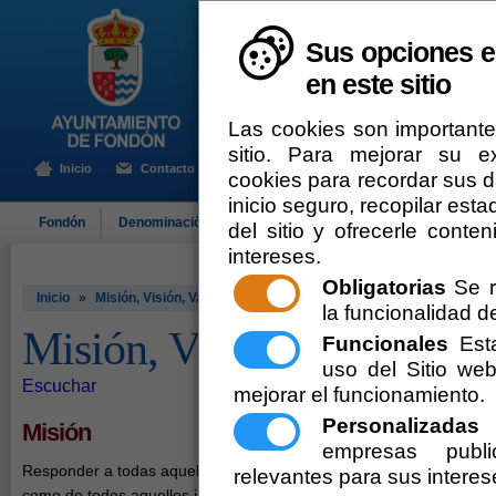
Sus opciones e
en este sitio
Las cookies son importante
sitio. Para mejorar su 
Inicio
Contacto
cookies para recordar sus da
inicio seguro, recopilar esta
Fondón
Denominación de Origen
El Ayuntamiento
Turismo
del sitio y ofrecerle cont
intereses.
Obligatorias
Se r
Inicio
»
Misión, Visión, Valores
la funcionalidad del
Misión, Visión, Valores
Funcionales
Esta
uso del Sitio w
Escuchar
mejorar el funcionamiento.
Personalizadas
E
Misión
empresas publi
Responder a todas aquellas necesidades y expectativas tanto de los
relevantes para sus interes
como de todos aquellos interesados en ejercer una labor profesion