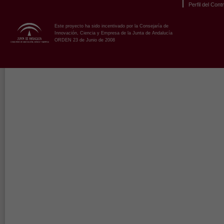
Perfil del Cont
Este proyecto ha sido incentivado por la Consejaría de
Innovación, Ciencia y Empresa de la Junta de Andalucía
ORDEN 23 de Junio de 2008