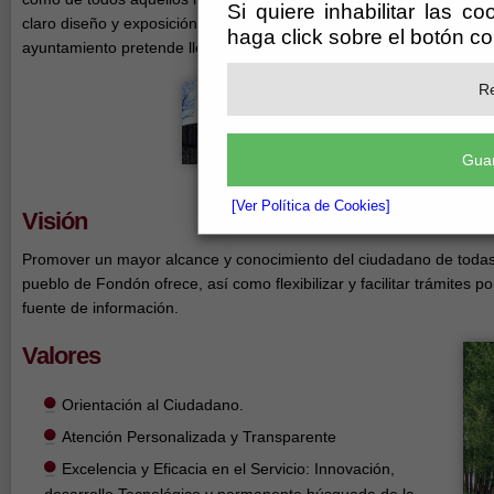
Si quiere inhabilitar las c
claro diseño y exposición de todos los servicios prestados, el equi
haga click sobre el botón c
ayuntamiento pretende llegar a ustedes en una búsqueda que conju
Re
Guar
[Ver Política de Cookies]
Visión
Promover un mayor alcance y conocimiento del ciudadano de todas 
pueblo de Fondón ofrece, así como flexibilizar y facilitar trámites
fuente de información.
Valores
Orientación al Ciudadano.
Atención Personalizada y Transparente
Excelencia y Eficacia en el Servicio: Innovación,