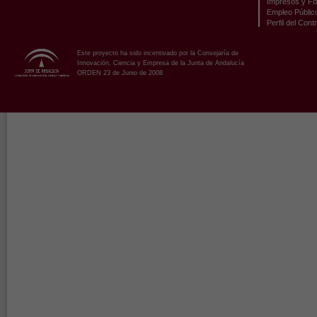
Impresos y Fo
Empleo Públic
Perfil del Cont
Este proyecto ha sido incentivado por la Consejaría de
Innovación, Ciencia y Empresa de la Junta de Andalucía
ORDEN 23 de Junio de 2008