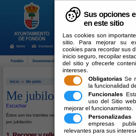
Sus opciones e
en este sitio
Las cookies son importante
sitio. Para mejorar su 
Inicio
Contacto
cookies para recordar sus da
inicio seguro, recopilar esta
Fondón
Denominación de Origen
El Ayuntamiento
Turismo
del sitio y ofrecerle cont
intereses.
Obligatorias
Se r
Inicio
»
Me jubilo
la funcionalidad del
Me jubilo
Funcionales
Esta
uso del Sitio w
Escuchar
mejorar el funcionamiento.
Éstos son los trámites necesarios para solicitar la pensión
Personalizadas
E
por jubilación.
empresas publi
relevantes para sus interes
1. Recoger y rellenar el modelo de