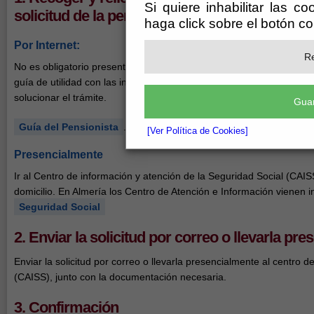
Si quiere inhabilitar las c
solicitud de la pensión de jubilación.
haga click sobre el botón c
Por Internet:
Re
No es obligatorio presentar un modelo oficial, pero es una
guía de utilidad con las instrucciones pertinentes para
solucionar el trámite.
Guar
Guía del Pensionista
.
[Ver Política de Cookies]
Presencialmente
Ir al Centro de información y atención de la Seguridad Social (CAI
domicilio. En Almería los Centro de Atención e Información vienen i
Seguridad Social
2. Enviar la solicitud por correo o llevarla pr
Enviar la solicitud por correo o llevarla presencialmente al centro 
(CAISS), junto con la documentación necesaria.
3. Confirmación