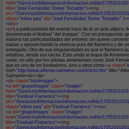
href
="
/Servicios/Informacion/informacion.nsf/dx/1705201
title
="
José Fernández Torres 'Tomatito'
"
><
img
src
="
/Servicios/Informacion/informacion.nsf/dx/17052010
class
="
inline peq
"
alt
="
José Fernández Torres 'Tomatito'
"
/><
</
div
>
<
p
>
La particularidad del evento hace de él un acto atípico, 
denominado el festival "del trueque". Con un presupuesto aj
máximo las particularidades del entorno; sin querer convert
masas y aprovechando la esencia pura del flamenco y de un 
entregado. Otra de sus singularidades es que el flamenco qu
ortodoxo, desde sus raíces. Esto unido al toque de Almerien
cante, no sólo por los artistas almerienses como José Ferná
que es uno de los fundadores, sino a otros como
<
a
class
="
href="
http://www.alfonso-salmeron.com/inicio.htm
" title="Al
Salmerón</a>.</p>
<
div
class
="
listaImages
"
>
<
a
rel
="
grupoImages
"
class
="
imagen
"
href
="
/Servicios/Informacion/informacion.nsf/dx/170520102
title
="
Festival Flamenco
"
><
img
src
="
/Servicios/Informacion/informacion.nsf/dx/1705201020
class
="
inline peq
"
alt
="
Festival Flamenco
"
/></
a
>
<
a
rel
="
grupoImages
"
class
="
imagen
"
href
="
/Servicios/Informacion/informacion.nsf/dx/170520102
title
="
Festival Flamenco
"
><
img
src
="
/Servicios/Informacion/informacion.nsf/dx/1705201020