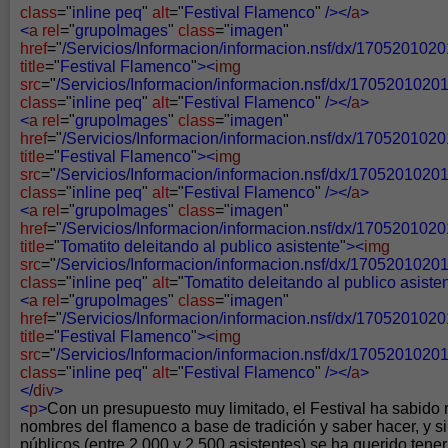
class
="
inline peq
"
alt
="
Festival Flamenco
"
/></
a
>
<
a
rel
="
grupoImages
"
class
="
imagen
"
href
="
/Servicios/Informacion/informacion.nsf/dx/170520102
title
="
Festival Flamenco
"
><
img
src
="
/Servicios/Informacion/informacion.nsf/dx/1705201020
class
="
inline peq
"
alt
="
Festival Flamenco
"
/></
a
>
<
a
rel
="
grupoImages
"
class
="
imagen
"
href
="
/Servicios/Informacion/informacion.nsf/dx/170520102
title
="
Festival Flamenco
"
><
img
src
="
/Servicios/Informacion/informacion.nsf/dx/1705201020
class
="
inline peq
"
alt
="
Festival Flamenco
"
/></
a
>
<
a
rel
="
grupoImages
"
class
="
imagen
"
href
="
/Servicios/Informacion/informacion.nsf/dx/170520102
title
="
Tomatito deleitando al publico asistente
"
><
img
src
="
/Servicios/Informacion/informacion.nsf/dx/1705201020
class
="
inline peq
"
alt
="
Tomatito deleitando al publico asiste
<
a
rel
="
grupoImages
"
class
="
imagen
"
href
="
/Servicios/Informacion/informacion.nsf/dx/170520102
title
="
Festival Flamenco
"
><
img
src
="
/Servicios/Informacion/informacion.nsf/dx/1705201020
class
="
inline peq
"
alt
="
Festival Flamenco
"
/></
a
>
</
div
>
<
p
>
Con un presupuesto muy limitado, el Festival ha sabido 
nombres del flamenco a base de tradición y saber hacer, y 
públicos (entre 2.000 y 2.500 asistentes) se ha querido tene