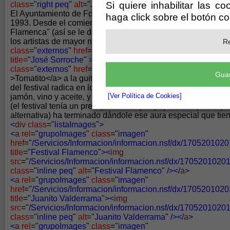
Si quiere inhabilitar las c
class
="
right peq
"
alt
="
Juanito Valderrama
"
/></
a
>
El Ayuntamiento de Fondón comenzó la actividad de este Fest
haga click sobre el botón c
1993. Desde el comienzo quiso rodearse de lo mejor y para 
Flamenca" (así se le denominaba al festival en sus comienz
los artistas de mayor nombre:
<
strong
>
Juan Gómez Belmont
Re
class
="
externos
"
href
="
http://es.wikipedia.org/wiki/Jos%C
title
="
José Sorroche
"
>
José Sorroche
</
a
>
y José Fernández
class
="
externos
"
href
="
http://es.wikipedia.org/wiki/Tomatito
" 
Guar
>Tomatito</a> a la guitarra, siendo éste ya un habitual del fes
del festival radica en los emolumentos que reciben los part
[Ver Política de Cookies]
jamón, vino y aceite, y lo que comenzó como un acto produc
(el festival tenía un presupuesto muy bajo y de ahí que se p
alternativa) ha terminado dándole ese aura especial que tie
<
div
class
="
listaImages
"
>
<
a
rel
="
grupoImages
"
class
="
imagen
"
href
="
/Servicios/Informacion/informacion.nsf/dx/17052010
title
="
Festival Flamenco
"
><
img
src
="
/Servicios/Informacion/informacion.nsf/dx/17052010
class
="
inline peq
"
alt
="
Festival Flamenco
"
/></
a
>
<
a
rel
="
grupoImages
"
class
="
imagen
"
href
="
/Servicios/Informacion/informacion.nsf/dx/17052010
title
="
Juanito Valderrama
"
><
img
src
="
/Servicios/Informacion/informacion.nsf/dx/17052010
class
="
inline peq
"
alt
="
Juanito Valderrama
"
/></
a
>
<
a
rel
="
grupoImages
"
class
="
imagen
"