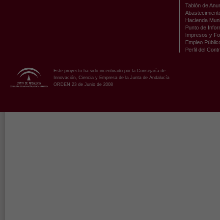
Tablón de Anu
Abastecimient
Hacienda Muni
Punto de Infor
Impresos y Fo
Empleo Públic
Perfil del Cont
Este proyecto ha sido incentivado por la Consejaría de
Innovación, Ciencia y Empresa de la Junta de Andalucía
ORDEN 23 de Junio de 2008