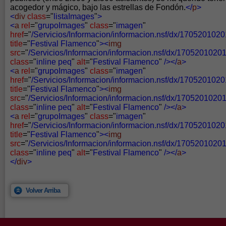
acogedor y mágico, bajo las estrellas de Fondón.
</
p
>
<
div
class
="
listaImages
"
>
<
a
rel
="
grupoImages
"
class
="
imagen
"
href
="
/Servicios/Informacion/informacion.nsf/dx/170520102
title
="
Festival Flamenco
"
><
img
src
="
/Servicios/Informacion/informacion.nsf/dx/1705201020
class
="
inline peq
"
alt
="
Festival Flamenco
"
/></
a
>
<
a
rel
="
grupoImages
"
class
="
imagen
"
href
="
/Servicios/Informacion/informacion.nsf/dx/170520102
title
="
Festival Flamenco
"
><
img
src
="
/Servicios/Informacion/informacion.nsf/dx/1705201020
class
="
inline peq
"
alt
="
Festival Flamenco
"
/></
a
>
<
a
rel
="
grupoImages
"
class
="
imagen
"
href
="
/Servicios/Informacion/informacion.nsf/dx/170520102
title
="
Festival Flamenco
"
><
img
src
="
/Servicios/Informacion/informacion.nsf/dx/1705201020
class
="
inline peq
"
alt
="
Festival Flamenco
"
/></
a
>
</
div
>
Volver Arriba