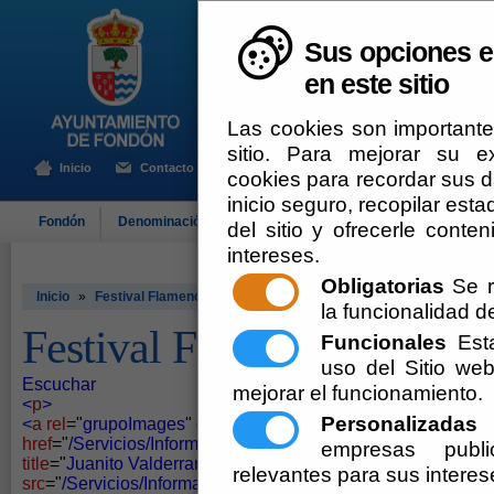
Sus opciones e
en este sitio
Las cookies son importante
sitio. Para mejorar su 
Inicio
Contacto
cookies para recordar sus da
inicio seguro, recopilar esta
Fondón
Denominación de Origen
El Ayuntamiento
Turismo
del sitio y ofrecerle cont
intereses.
Obligatorias
Se r
Inicio
»
Festival Flamenco
la funcionalidad del
Festival Flamenco
Funcionales
Esta
uso del Sitio w
Escuchar
mejorar el funcionamiento.
<
p
>
Personalizadas
E
<
a
rel
="
grupoImages
"
class
="
imagen
"
href
="
/Servicios/Informacion/informacion.nsf/dx/170520102
empresas publi
title
="
Juanito Valderrama
"
><
img
relevantes para sus interes
src
="
/Servicios/Informacion/informacion.nsf/dx/1705201020