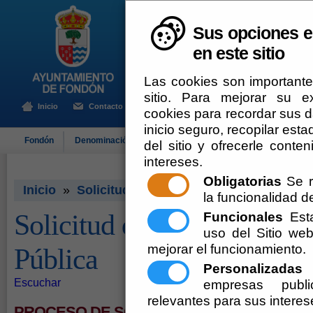
Sus opciones e
en este sitio
Las cookies son importante
sitio. Para mejorar su 
Inicio
Contacto
cookies para recordar sus da
inicio seguro, recopilar esta
Fondón
Denominación de Origen
El Ayuntamiento
Turismo
del sitio y ofrecerle cont
intereses.
Obligatorias
Se r
Inicio
»
Solicitud de Acceso a información Públ
la funcionalidad del
Solicitud de Acceso a inf
Funcionales
Esta
uso del Sitio w
mejorar el funcionamiento.
Pública
Personalizadas
E
Escuchar
empresas publi
relevantes para sus interes
PROCESO DE SOLICITUD DE INFORMACIÓ