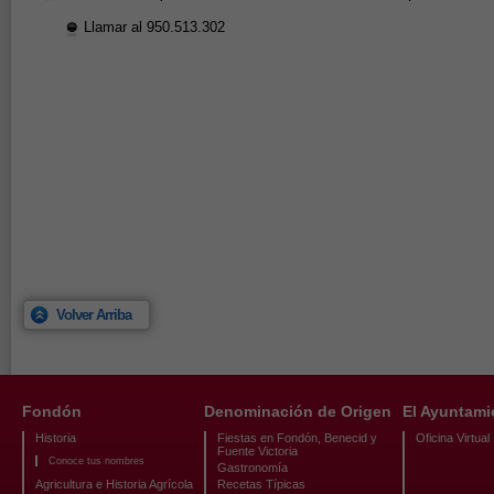
Llamar al 950.513.302
Volver Arriba
Fondón
Denominación de Origen
El Ayuntami
Historia
Fiestas en Fondón, Benecid y
Oficina Virtual
Fuente Victoria
Conoce tus nombres
Gastronomía
Agricultura e Historia Agrícola
Recetas Típicas