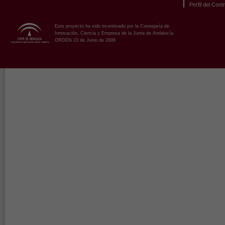
Perfil del Cont
Este proyecto ha sido incentivado por la Consejaría de
Innovación, Ciencia y Empresa de la Junta de Andalucía
ORDEN 23 de Junio de 2008