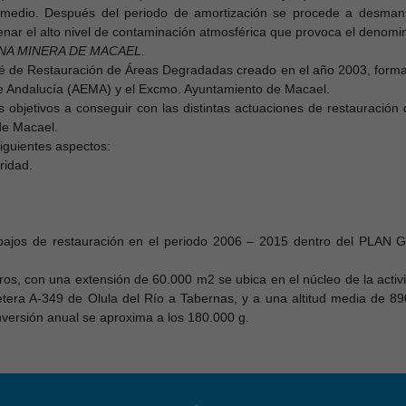
 medio. Después del periodo de amortización se procede a desmant
enar el alto nivel de contaminación atmosférica que provoca el denomi
NA MINERA DE MACAEL.
é de Restauración de Áreas Degradadas creado en el año 2003, formad
e Andalucía (AEMA) y el Excmo. Ayuntamiento de Macael.
s objetivos a conseguir con las distintas actuaciones de restauración 
de Macael.
siguientes aspectos:
ridad.
trabajos de restauración en el periodo 2006 – 2015 dentro del P
tros, con una extensión de 60.000 m2 se ubica en el núcleo de la activ
retera A-349 de Olula del Río a Tabernas, y a una altitud media de 89
versión anual se aproxima a los 180.000 g.