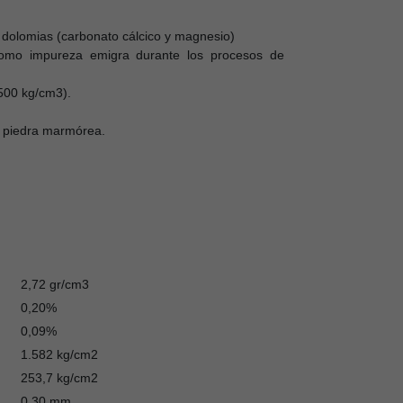
 dolomias (carbonato cálcico y magnesio)
 como impureza emigra durante los procesos de
.500 kg/cm3).
o piedra marmórea.
2,72 gr/cm3
0,20%
0,09%
1.582 kg/cm2
253,7 kg/cm2
0,30 mm.