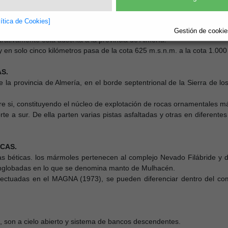
lítica de Cookies]
gráficamente a la del Alto Almanzora, situada en la ladera norte de 
Gestión de cookies
rativamente esta adscrita a la provincia de Almería.
y en solo cinco kilómetros pasa de la cota 625 m.s.n.m. a la cota 1.000
S.
 la provincia de Almería, en el borde septentrional de la Sierra de lo
 si, constituyendo el núcleo de explotación de rocas ornamentales más 
e a sur. De ella parten varias pistas asfaltadas y otras en diferente
CAS.
as béticas. los mármoles pertenecen al complejo Nevado Filábride y de
englobadas en lo que se denomina manto de Mulhacén.
 efectuadas en el MAGNA (1973), se pueden diferenciar dentro del co
, son a cielo abierto y sistema de bancos descendentes.