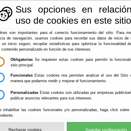
Sus opciones en relación
950128113
|
centralita@macael.es
uso de cookies en este siti
kies son importantes para el correcto funcionamiento del sitio. Para me
ncia de navegación, usamos cookies para recordar sus datos de inicio de 
▼
de Electrónica
Administración-e
Macael
e un inicio seguro, recopilar estadísticas para optimizar la funcionalidad de
e contenido personalizado en función de sus intereses.
Obligatorias
Se requieren estas cookies para permitir la funcional
sitio principal.
tria
Funcionales
Estas cookies nos permiten analizar el uso del Sitio 
manera que podamos medir y mejorar el funcionamiento.
Personalizadas
Estas cookies son utilizadas por empresas publicitar
publicar anuncios relevantes para sus intereses.
e inhabilitar las cookies funcionales y/o personalizadas, haga click sobre
la Sierra de los Filares, aporta el principal ejemplo de vigor y dina
ndiente.
tuyendo a su vez uno de los mejores sistemas productivos de empresas
as tareas extractivas y transformadoras de mármoles en un mismo es
Rechazar cookies
Guardar configuración