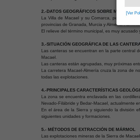
2.-DATOS GEOGRÁFICOS SOBRE MACAEL.
[Ver Po
La Villa de Macael y su Comarca, pertenecen geo
provincias de Granada, Murcia y Almería. Administ
El relieve del término municipal, es muy acusado 
3.-SITUACIÓN GEOGRÁFICA DE LAS CANTERA
Las canteras se encuentran en la parte central de
Macael.
Las canteras están agrupadas, muy próximas entre
La carretera Macael-Almería cruza la zona de nort
todas las explotaciones.
4.-PRINCIPALES CARACTERÍSTICAS GEOLÓGI
La zona se encuentra enclavada en las cordiller
Nevado-Filábride y Bedar-Macael, actualmente 
En el área de la Sierra y siguiendo la división
siguientes unidades y formaciones.
5.- MÉTODOS DE EXTRACCIÓN DE MÁRMOL
Las explotaciones mineras de la Sierra de Macael