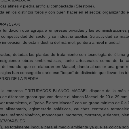
 DE ANDALUCÍA
cas afines y piedra artificial compactada (Silestone).
da en los distintos foros y con buen hacer en el sector, organizando
RA (CTAP)
 fundación que agrupa a empresas privadas y las administraciones p
 competitividad del sector y su industria auxiliar. Su actividad se mat
e innovación de esta industria del mármol, puntera a nivel mundial.
ados, dotadas las plantas de tratamiento con tecnología de última g
onsiguiendo obras emblemáticas, tanto artesanales como de la co
e del mundo, que se elaboran en Macael, dando al sector una gran re
siglos han conseguido darle ese “toque” de distinción que llevan los t
VERSO DE LA PIEDRA.
te la empresa TRITURADOS BLANCO MACAEL dispone de la más mo
 de diferente grosor que van desde el blanco Macael de 20 a 29 mm., h
ayor tratamiento, el “polvo Blanco Macael” con un grano mínimo de 0 a
vo alimentario, aglomerado asfálticos, cauchos centrales termoeléc
zantes, mármol sintético, monocapas, morteros, morteros, aislantes, pien
 RENOVABLES
), es totalmente inocua para el medio ambiente ya que se coloca sobre