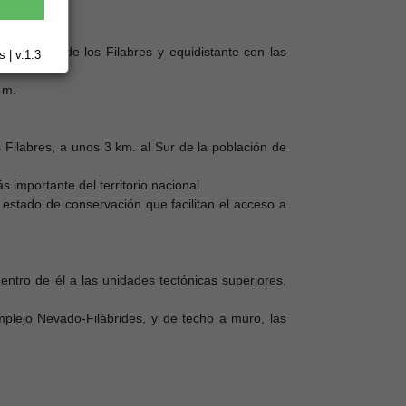
la Sierra de los Filabres y equidistante con las
 | v.1.3
 m.
s Filabres, a unos 3 km. al Sur de la población de
importante del territorio nacional.
s estado de conservación que facilitan el acceso a
ntro de él a las unidades tectónicas superiores,
mplejo Nevado-Filábrides, y de techo a muro, las