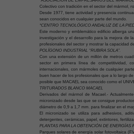
*ASOCIACIÓN DE EMPRESARIOS DEL MÁRMOL
Colectivo con tradición en el sector del mármol, ro
Desde 1977, tiene actividad y presencia continua
sean conocidos en cualquier parte del mundo.
*CENTRO TECNOLÓGICO ANDALUZ DE LA PIED
Este moderno y emblemático edificio alberga una
investigación y el desarrollo para la mejora de la
profesionales del sector y mostrar la capacidad d
POLÍGONO INDUSTRIAL “RUBIRA SOLA”.
Con una extensión de un millón de metros cuadr
sector en primera línea de competitividad, c
internacionales, con mármoles de cualquier part
buen hacer de los profesionales que a lo largo de 
posible que MACAEL sea conocido como el UNI
TRITURADOS BLANCO MACAEL
Derivados del mármol de Macael.- Actualmen
micronizado desde las que se consigue productos
diámetro de 0,9 a 1,7 mm. para finalizar en el m
El micronizado se utiliza para adhesivos, aditi
detergentes, cerámicas, papel, extintores, fertili
PLANTAS PARA LA OBTENCIÓN DE ENERGÍAS
Parques solares de energía solar fotovoltaica (FV