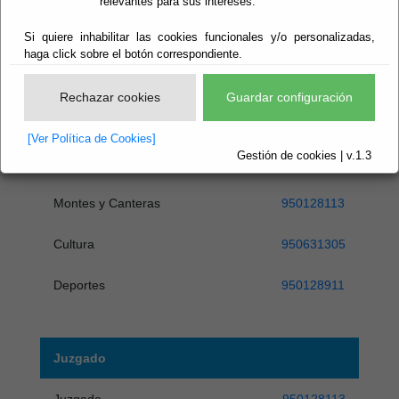
relevantes para sus intereses.
Escuchar
Si quiere inhabilitar las cookies funcionales y/o personalizadas,
Ayuntamiento
haga click sobre el botón correspondiente.
Ayuntamiento
950128113
Rechazar cookies
Guardar configuración
Secretaria
950128113
[Ver Política de Cookies]
Gestión de cookies | v.1.3
Urbanismo
950128113
Montes y Canteras
950128113
Cultura
950631305
Deportes
950128911
Juzgado
Juzgado
950128113