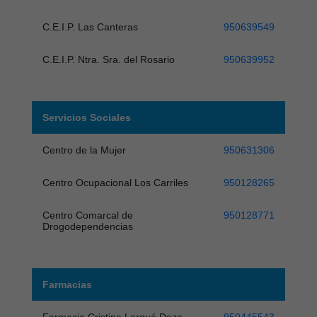
C.E.I.P. Las Canteras
950639549
C.E.I.P. Ntra. Sra. del Rosario
950639952
Servicios Sociales
Centro de la Mujer
950631306
Centro Ocupacional Los Carriles
950128265
Centro Comarcal de
950128771
Drogodependencias
Farmacias
Farmacia Cristina Larqué Daza
950445543