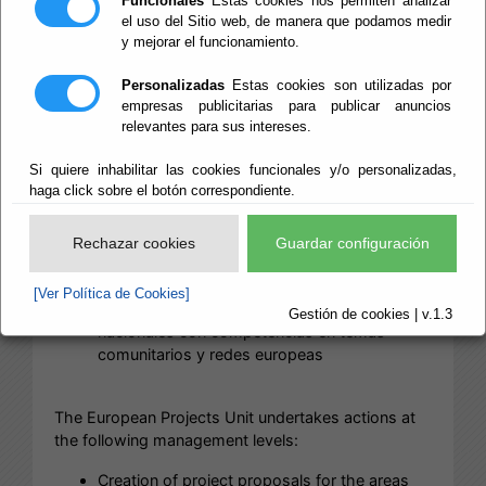
Funcionales
Estas cookies nos permiten analizar
el uso del Sitio web, de manera que podamos medir
La Unidad de Proyectos Europeos acomete
y mejorar el funcionamiento.
acciones en los siguientes niveles de gestión:
Realización de propuestas de proyectos a las
Personalizadas
Estas cookies son utilizadas por
áreas de Diputación, Ayuntamientos de la
empresas publicitarias para publicar anuncios
provincia, entidades provinciales y ciudadanía
relevantes para sus intereses.
en general
Si quiere inhabilitar las cookies funcionales y/o personalizadas,
Derivación de propuestas de participación en
haga click sobre el botón correspondiente.
programas/iniciativas europeas
Coordinación y ejecución de proyectos
aprobados con financiación europea a la
Rechazar cookies
Guardar configuración
institución provincial
Ejecución de convenios de colaboración con
[Ver Política de Cookies]
entidades provinciales, regionales y
Gestión de cookies | v.1.3
nacionales con competencias en temas
comunitarios y redes europeas
The European Projects Unit undertakes actions at
the following management levels:
Creation of project proposals for the areas