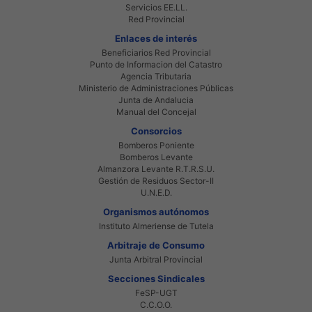
Servicios EE.LL.
Red Provincial
Enlaces de interés
Beneficiarios Red Provincial
Punto de Informacion del Catastro
Agencia Tributaria
Ministerio de Administraciones Públicas
Junta de Andalucia
Manual del Concejal
Consorcios
Bomberos Poniente
Bomberos Levante
Almanzora Levante R.T.R.S.U.
Gestión de Residuos Sector-II
U.N.E.D.
Organismos autónomos
Instituto Almeriense de Tutela
Arbitraje de Consumo
Junta Arbitral Provincial
Secciones Sindicales
FeSP-UGT
C.C.O.O.