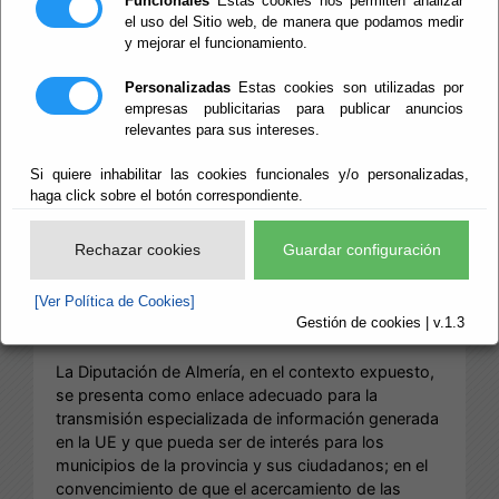
Funcionales
Estas cookies nos permiten analizar
Iniciativas
el uso del Sitio web, de manera que podamos medir
y mejorar el funcionamiento.
Europeas
Personalizadas
Estas cookies son utilizadas por
empresas publicitarias para publicar anuncios
relevantes para sus intereses.
La
Unión Europea
, a través de las distintas
Si quiere inhabilitar las cookies funcionales y/o personalizadas,
Instituciones Europeas está haciendo un
haga click sobre el botón correspondiente.
importante esfuerzo con el fin de fomentar la
participación de las administraciones locales en la
Rechazar cookies
Guardar configuración
construcción europea. La constante evolución de
sus competencias ha provocado que las políticas
[Ver Política de Cookies]
desarrolladas afecten cada vez más a los
Gestión de cookies | v.1.3
ciudadanos, por lo tanto, al mundo local.
La Diputación de Almería, en el contexto expuesto,
se presenta como enlace adecuado para la
transmisión especializada de información generada
en la UE y que pueda ser de interés para los
municipios de la provincia y sus ciudadanos; en el
convencimiento de que el acercamiento de las