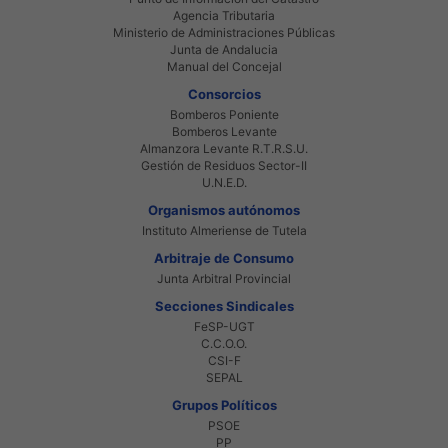
Agencia Tributaria
Ministerio de Administraciones Públicas
Junta de Andalucia
Manual del Concejal
Consorcios
Bomberos Poniente
Bomberos Levante
Almanzora Levante R.T.R.S.U.
Gestión de Residuos Sector-II
U.N.E.D.
Organismos autónomos
Instituto Almeriense de Tutela
Arbitraje de Consumo
Junta Arbitral Provincial
Secciones Sindicales
FeSP-UGT
C.C.O.O.
CSI-F
SEPAL
Grupos Políticos
PSOE
PP