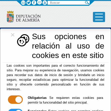
Buscar
×
Iniciativas Europeas
Sus opciones en
relación al uso de
Europedirectalmeria
cookies en este sitio
Las cookies son importantes para el correcto funcionamiento del
sitio. Para mejorar su experiencia de navegación, usamos cookies
para recordar sus datos de inicio de sesión y brindarle un inicio
seguro, recopilar estadísticas para optimizar la funcionalidad del
sitio y ofrecerle contenido personalizado en función de sus
Inicio
- Iniciativas Europeas
- Unidad de Iniciativas
intereses.
Europeas
Obligatorias
Se requieren estas cookies para
Unidad de
permitir la funcionalidad del sitio principal.