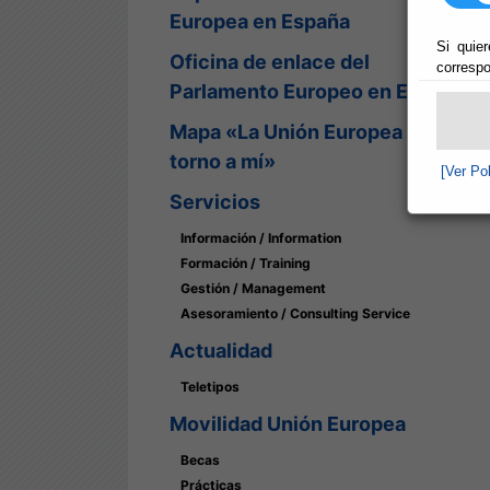
Europea en España
Si quier
Oficina de enlace del
correspo
Parlamento Europeo en España
Mapa «La Unión Europea en
torno a mí»
[Ver Po
Servicios
Información / Information
Formación / Training
Gestión / Management
Asesoramiento / Consulting Service
Actualidad
Teletipos
Movilidad Unión Europea
Becas
Prácticas