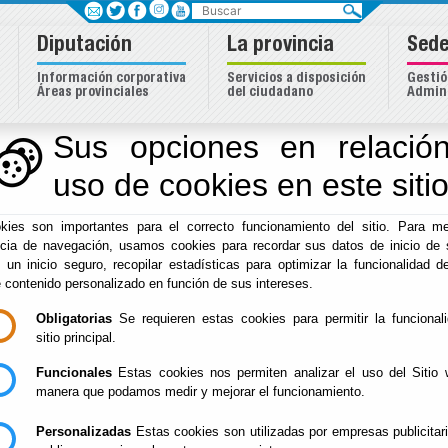
Buscar
Diputación
La provincia
Sede
Información corporativa
Servicios a disposición
Gestió
Áreas provinciales
del ciudadano
Admini
eas
Sus opciones en relación
uso de cookies en este siti
Inicio
- Iniciativas Europeas
- Boletín de la Red de Informa
kies son importantes para el correcto funcionamiento del sitio. Para me
Boletín de la Red de In
ncia de navegación, usamos cookies para recordar sus datos de inicio de 
e un inicio seguro, recopilar estadísticas para optimizar la funcionalidad de
e contenido personalizado en función de sus intereses.
Europea de Andalucía
Obligatorias
Se requieren estas cookies para permitir la funcional
sitio principal.
Funcionales
Estas cookies nos permiten analizar el uso del Sitio 
2025
manera que podamos medir y mejorar el funcionamiento.
Boletín de la Red de Información Europea de Anda
Personalizadas
Estas cookies son utilizadas por empresas publicitar
Boletín de la Red de Información Europea de Anda