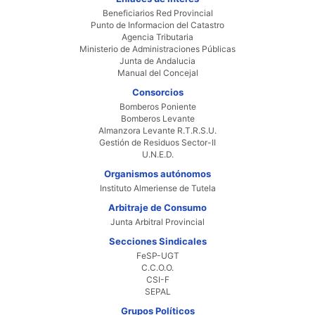
Beneficiarios Red Provincial
Punto de Informacion del Catastro
Agencia Tributaria
Ministerio de Administraciones Públicas
Junta de Andalucia
Manual del Concejal
Consorcios
Bomberos Poniente
Bomberos Levante
Almanzora Levante R.T.R.S.U.
Gestión de Residuos Sector-II
U.N.E.D.
Organismos autónomos
Instituto Almeriense de Tutela
Arbitraje de Consumo
Junta Arbitral Provincial
Secciones Sindicales
FeSP-UGT
C.C.O.O.
CSI-F
SEPAL
Grupos Políticos