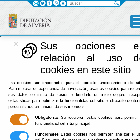
Buscar
×
Red Provincial
Sus opciones e
relación al uso d
de Almería
cookies en este sitio
Las cookies son importantes para el correcto funcionamiento del sit
Menú RPC
Para mejorar su experiencia de navegación, usamos cookies para recor
sus datos de inicio de sesión y brindarle un inicio seguro, recopi
Inicio
- INFORMACIÓN GENERAL CALENDARIO, FECHA Y
estadísticas para optimizar la funcionalidad del sitio y ofrecerle conten
HORA OFICIAL SEDE
personalizado en función de sus intereses.
Obligatorias
Se requieren estas cookies para permitir 
INFORMACIÓN
funcionalidad del sitio principal.
GENERAL
Funcionales
Estas cookies nos permiten analizar el u