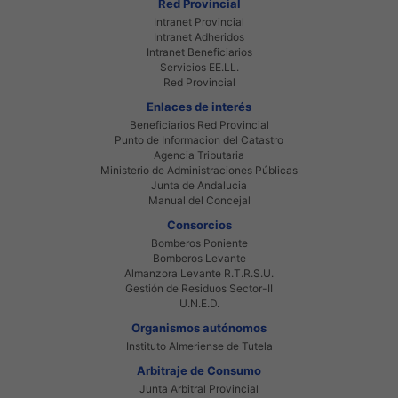
Red Provincial
Intranet Provincial
Intranet Adheridos
Intranet Beneficiarios
Servicios EE.LL.
Red Provincial
Enlaces de interés
Beneficiarios Red Provincial
Punto de Informacion del Catastro
Agencia Tributaria
Ministerio de Administraciones Públicas
Junta de Andalucia
Manual del Concejal
Consorcios
Bomberos Poniente
Bomberos Levante
Almanzora Levante R.T.R.S.U.
Gestión de Residuos Sector-II
U.N.E.D.
Organismos autónomos
Instituto Almeriense de Tutela
Arbitraje de Consumo
Junta Arbitral Provincial