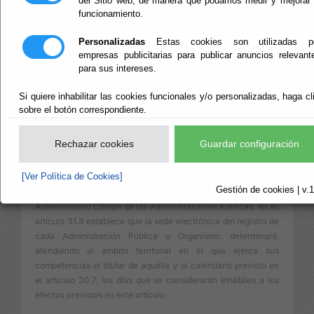
del Sitio web, de manera que podamos medir y mejorar 
funcionamiento.
CALENDARIO,
Personalizadas
Estas cookies son utilizadas p
FECHA Y HORA
empresas publicitarias para publicar anuncios relevant
para sus intereses.
OFICIAL SEDE
Si quiere inhabilitar las cookies funcionales y/o personalizadas, haga cl
sobre el botón correspondiente.
Rechazar cookies
Guardar configuración
CALENDARIO
[Ver Política de Cookies]
Gestión de cookies | v.1
La Ley 39/2015, de 1 de octubre, del Procedimiento
Administrativo Común de las Administraciones Públicas, en su
artículo 31.3 establece que la sede electrónica del registro de
cada Administración Pública u Organismo, determinará,
atendiendo al ámbito territorial en el que ejerce sus
competencias el titular de aquélla y al calendario previsto en
el artículo 30.7, los días que se considerarán inhábiles a los
efectos previstos en este artículo.