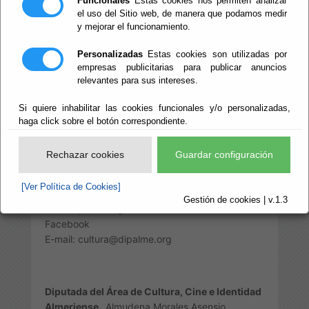
Funcionales
Estas cookies nos permiten analizar
el uso del Sitio web, de manera que podamos medir
y mejorar el funcionamiento.
Personalizadas
Estas cookies son utilizadas por
SERVICIOS CENTRALES DEL ÁREA
empresas publicitarias para publicar anuncios
relevantes para sus intereses.
DE CULTURA Y CINE
Si quiere inhabilitar las cookies funcionales y/o personalizadas,
haga click sobre el botón correspondiente.
Plaza Bendicho, s/n. 04001. Almería. Teléfono:
950 211 113
Rechazar cookies
Guardar configuración
Portero: Francisco Rodríguez López. Teléfono:
950 211 236
[Ver Política de Cookies]
www.cultura.dipalme.org
Gestión de cookies | v.1.3
www.dipalme.org
Facebook
E-mail: cultura@dipalme.org
Diputada del Área de Cultura, Cine e Identidad
Almeriense
Almudena Morales Asensio