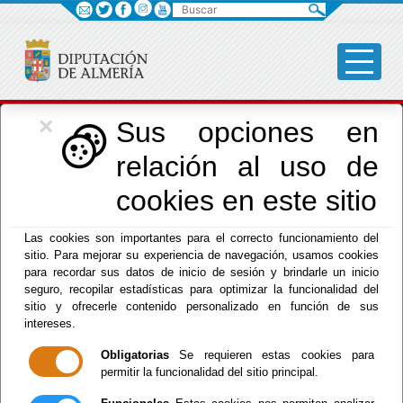
Buscar
×
Cultura, Cine e
Sus opciones en
relación al uso de
Identidad Almeriense
cookies en este sitio
Las cookies son importantes para el correcto funcionamiento del
Menú Cultura
sitio. Para mejorar su experiencia de navegación, usamos cookies
para recordar sus datos de inicio de sesión y brindarle un inicio
Inicio
-
Cultura y Cine
- Área de Cultura y Cine
seguro, recopilar estadísticas para optimizar la funcionalidad del
sitio y ofrecerle contenido personalizado en función de sus
Área de Cultura y
intereses.
Obligatorias
Se requieren estas cookies para
Cine
permitir la funcionalidad del sitio principal.