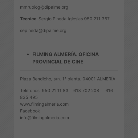
mmrubiog@dipalme.org
Técnico
Sergio Pineda Iglesias 950 211 367
sepineda@dipalme.org
FILMING ALMERÍA. OFICINA
PROVINCIAL DE CINE
Plaza Bendicho, s/n. 1ª planta. 04001 ALMERÍA
T
eléfonos: 950 21 11 83 618 702 208 616
835 495
www.filmingalmeria.com
Facebook
info@filmingalmeria.com