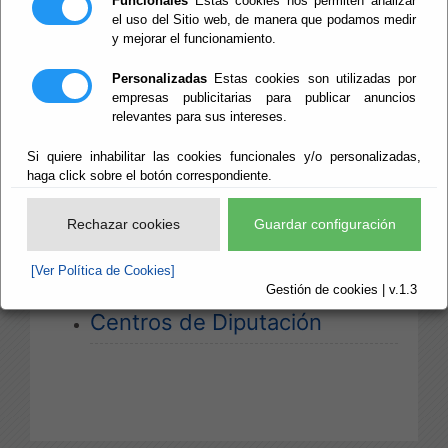
Funcionales
Estas cookies nos permiten analizar
el uso del Sitio web, de manera que podamos medir
y mejorar el funcionamiento.
Escuchar
Información de Organigrama y
Personalizadas
Estas cookies son utilizadas por
Organización de la Diputación:
empresas publicitarias para publicar anuncios
relevantes para sus intereses.
Organigrama
Si quiere inhabilitar las cookies funcionales y/o personalizadas,
haga click sobre el botón correspondiente.
Organización de la Diputación
Rechazar cookies
Guardar configuración
Estructura y Servicios
[Ver Política de Cookies]
Gestión de cookies | v.1.3
Centros de Diputación