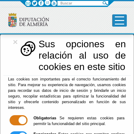
Buscar
×
Diputación
Sus opciones en
relación al uso de
Menú Diputación
cookies en este sitio
Inicio
-
Diputación
- Organigrama de la Diputación de
Las cookies son importantes para el correcto funcionamiento del
Almería
sitio. Para mejorar su experiencia de navegación, usamos cookies
para recordar sus datos de inicio de sesión y brindarle un inicio
Organigrama de la
seguro, recopilar estadísticas para optimizar la funcionalidad del
sitio y ofrecerle contenido personalizado en función de sus
Diputación de
intereses.
Obligatorias
Se requieren estas cookies para
Almería
permitir la funcionalidad del sitio principal.